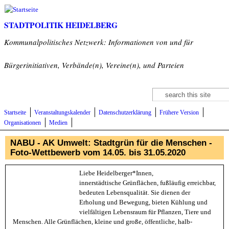
Direkt zum Inhalt
STADTPOLITIK HEIDELBERG
Kommunalpolitisches Netzwerk: Informationen von und für
Bürgerinitiativen, Verbände(n), Vereine(n), und Parteien
Suche
Suchformular
Startseite
Veranstaltungskalender
Datenschutzerklärung
Frühere Version
Organisationen
Medien
NABU - AK Umwelt: Stadtgrün für die Menschen -
Foto-Wettbewerb vom 14.05. bis 31.05.2020
Liebe Heidelberger*Innen,
innerstädtische Grünflächen, fußläufig erreichbar,
bedeuten Lebensqualität. Sie dienen der
Erholung und Bewegung, bieten Kühlung und
vielfältigen Lebensraum für Pflanzen, Tiere und
Menschen. Alle Grünflächen, kleine und große, öffentliche, halb-