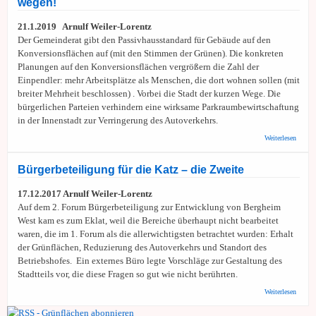
wegen!
Bäume
Grünfl
landwir
21.1.2019 Arnulf Weiler-Lorentz
Nutzfl
Der Gemeinderat gibt den Passivhausstandard für Gebäude auf den
konseq
Konversionsflächen auf (mit den Stimmen der Grünen). Die konkreten
erhalte
Planungen auf den Konversionsflächen vergrößern die Zahl der
Einpendler: mehr Arbeitsplätze als Menschen, die dort wohnen sollen (mit
breiter Mehrheit beschlossen) . Vorbei die Stadt der kurzen Wege. Die
bürgerlichen Parteien verhindern eine wirksame Parkraumbewirtschaftung
in der Innenstadt zur Verringerung des Autoverkehrs.
über
Weiterlesen
Heidel
konseq
im
Bürgerbeteiligung für die Katz – die Zweite
Klimas
– von
17.12.2017 Arnulf Weiler-Lorentz
wegen
Auf dem 2. Forum Bürgerbeteiligung zur Entwicklung von Bergheim
West kam es zum Eklat, weil die Bereiche überhaupt nicht bearbeitet
waren, die im 1. Forum als die allerwichtigsten betrachtet wurden: Erhalt
der Grünflächen, Reduzierung des Autoverkehrs und Standort des
Betriebshofes. Ein externes Büro legte Vorschläge zur Gestaltung des
Stadtteils vor, die diese Fragen so gut wie nicht berührten.
über
Weiterlesen
Bürger
für die