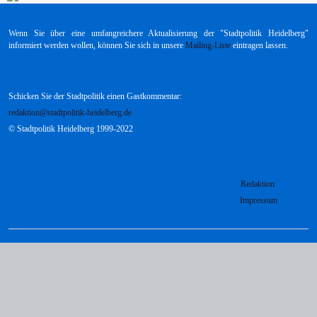
Zweite
Wenn Sie über eine umfangreichere Aktualisierung der "Stadtpolitik Heidelberg"
informiert werden wollen, können Sie sich in unsere
Mailing-Liste
eintragen lassen.
Schicken Sie der Stadtpolitik einen Gastkommentar:
redaktion@stadtpolitik-heidelberg.de
© Stadtpolitik Heidelberg 1999-2022
Redaktion
Impressum