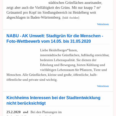
städtischen Grünflächen auseinander,
zeigt aber auch die Vielfältigkeit des Grüns. Mit nur knapp 7 m²
Grünanteil pro Kopf im Siedlungsbereich ist Heidelberg weit
abgeschlagen in Baden-Württemberg.
[bild :fochler]
über
Weiterlesen
StadtG
Heidel
Wir so
NABU - AK Umwelt: Stadtgrün für die Menschen -
für de
Foto-Wettbewerb vom 14.05. bis 31.05.2020
Erhalt
Grünfl
Liebe Heidelberger*Innen,
innerstädtische Grünflächen, fußläufig erreichbar,
bedeuten Lebensqualität. Sie dienen der
Erholung und Bewegung, bieten Kühlung und
vielfältigen Lebensraum für Pflanzen, Tiere und
Menschen. Alle Grünflächen, kleine und große, öffentliche, halb-
öffentliche und private sind wichtig.
über
Weiterlesen
NABU
AK
Umwel
Kirchheims Interessen bei der Stadtentwicklung
Stadtg
nicht berücksichtigt
für die
Mensch
Foto-
25.2.2020 awl
Bei den Planungen im
Wettbe