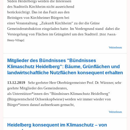
Süden Heidelbergs werden die Interessen
vom
des Stadtteils Kirchheim nicht ausreichend
14.05.
31.05.
berücksichtigt. Das ist das Fazit aus den
Beiträgen von Kirchheimer Bürgern bei
einer Veranstaltung „Zukunft Kirchheim“ zu der die Grüne
Gemeinderatsfraktion eingeladen hatte. Im Vordergrund stand dabei die
Versiegelung von Flächen im Grüngürtel um den Stadtteil.
[Bild: Patrick-
Henry-Village]
über K
Weiterlesen
Interes
Stadte
nicht
Mitglieder des Bündnisses “Bündnisses
berück
Klimaschutz Heidelberg“: Bäume, Grünflächen und
landwirtschaftliche Nutzflächen konsequent erhalten
13.12.2019
Sehr geehrter Herr Oberbürgermeister Prof. Dr. Würzner, sehr
geehrte Mitglieder des Gemeinderates,
als Unterstützer*innen des “Bündnisses Klimaschutz Heidelberg“
(Bürgerentscheid Ochsenkopfwiese) werden wir immer wieder von
Bürger*innen darauf aufmerksam gemacht,
über M
Weiterlesen
des Bü
“Bündn
Klimas
Heidelberg konsequent im Klimaschutz – von
Heidel