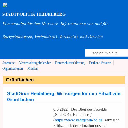
Direkt zum Inhalt
STADTPOLITIK HEIDELBERG
Kommunalpolitisches Netzwerk: Informationen von und für
Bürgerinitiativen, Verbände(n), Vereine(n), und Parteien
Suche
Suchformular
Startseite
Veranstaltungskalender
Datenschutzerklärung
Frühere Version
Organisationen
Medien
Grünflächen
StadtGrün Heidelberg: Wir sorgen für den Erhalt von
Grünflächen
6.5.2022
Der Blog des Projekts
„StadtGrün Heidelberg“
(
https://www.stadtgruen-hd.de
) setzt sich
kritisch mit der Situation unserer