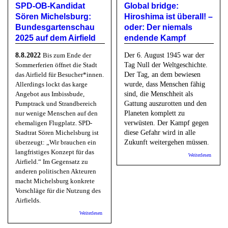
SPD-OB-Kandidat
Global bridge:
Sören Michelsburg:
Hiroshima ist überall! –
Bundesgartenschau
oder: Der niemals
2025 auf dem Airfield
endende Kampf
8.8.2022
Bis zum Ende der
Der 6. August 1945 war der
Sommerferien öffnet die Stadt
Tag Null der Weltgeschichte.
das Airfield für Besucher*innen.
Der Tag, an dem bewiesen
Allerdings lockt das karge
wurde, dass Menschen fähig
Angebot aus Imbissbude,
sind, die Menschheit als
Pumptrack und Strandbereich
Gattung auszurotten und den
nur wenige Menschen auf den
Planeten komplett zu
ehemaligen Flugplatz. SPD-
verwüsten. Der Kampf gegen
Stadtrat Sören Michelsburg ist
diese Gefahr wird in alle
überzeugt: „Wir brauchen ein
Zukunft weitergehen müssen.
langfristiges Konzept für das
über
Weiterlesen
Airfield.“ Im Gegensatz zu
Global
bridge:
anderen politischen Akteuren
Hiroshi
macht Michelsburg konkrete
ist
überall!
Vorschläge für die Nutzung des
oder: D
Airfields.
niemals
endende
über SPD-OB-Kandidat Sören Michelsburg:
Weiterlesen
Kampf
Bundesgartenschau 2025 auf dem Airfield