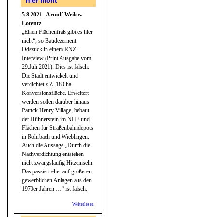
hier nicht“
5.8.2021 Arnulf Weiler-
Lorentz
„Einen Flächenfraß gibt es hier
nicht“, so Baudezernent
Odszuck in einem RNZ-
Interview (Print Ausgabe vom
29.Juli 2021). Dies ist falsch.
Die Stadt entwickelt und
verdichtet z.Z. 180 ha
Konversionsfläche. Erweitert
werden sollen darüber hinaus
Patrick Henry Village, bebaut
der Hühnerstein im NHF und
Flächen für Straßenbahndepots
in Rohrbach und Wieblingen.
Auch die Aussage „Durch die
Nachverdichtung entstehen
nicht zwangsläufig Hitzeinseln.
Das passiert eher auf größeren
gewerblichen Anlagen aus den
1970er Jahren …“ ist falsch.
Weiterlesen
über
Odszuck: