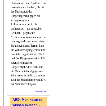
Stadträtinnen und Stadträten ins
Stammbuch schreiben, die bei
der Diskussion des
Bürgerbegehens gegen die
Verlagerung des
Ankunftszentrum in die
Wolfsgärten - aus taktischen
Gründen - gegen eine
Abstimmung zusammen mit der
Landtagswahl gestimmt haben.
Ein gemeinsamer Termin hätte
die Wahlbeteiligung erhöht und
damit die Legitimität der Wahl
und des Bürgerentscheids. Für
einen erfolgreichen
Bürgerentscheid ist nicht nur
die Mehrheit der abgegebenen
Stimmen erforderlich, sondern
auch die Zustimmung von 20%
der
Stimmberechtigten
.
Weiterlesen
über „Alle
Staatsgewalt
geht vom
ARD: Man hätte es
Volke aus."
wissen müssen -