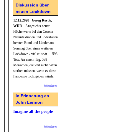
Diskussion über
neuen Lockdown
12.12.2020 Georg Restle,
WDR
Angesichts neuer
Höchstwerte bei den Corona-
Neuinfektionen und Todesfällen
beraten Bund und Länder am
Sonntag über einen weiteren
Lockdown - viel zu spät. ... 598
Tote. An einem Tag. 598
Menschen, die jetzt nicht hätten
sterben müssen, wenn es diese
Pandemie nicht geben würde.
Weiterlesen
über ARD:
Man hätte
es wissen
In Erinnerung an
müssen -
John Lennon
Diskussion
über neuen
Lockdown
Imagine all the people
Weiterlesen
über In
Erinnerung