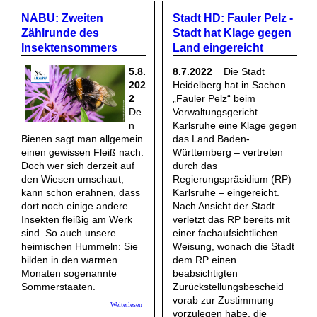
NABU: Zweiten
Stadt HD: Fauler Pelz -
Zählrunde des
Stadt hat Klage gegen
Insektensommers
Land eingereicht
5.8.
8.7.2022
Die Stadt
202
Heidelberg hat in Sachen
2
„Fauler Pelz“ beim
De
Verwaltungsgericht
n
Karlsruhe eine Klage gegen
Bienen sagt man allgemein
das Land Baden-
einen gewissen Fleiß nach.
Württemberg – vertreten
Doch wer sich derzeit auf
durch das
den Wiesen umschaut,
Regierungspräsidium (RP)
kann schon erahnen, dass
Karlsruhe – eingereicht.
dort noch einige andere
Nach Ansicht der Stadt
Insekten fleißig am Werk
verletzt das RP bereits mit
sind. So auch unsere
einer fachaufsichtlichen
heimischen Hummeln: Sie
Weisung, wonach die Stadt
bilden in den warmen
dem RP einen
Monaten sogenannte
beabsichtigten
Sommerstaaten.
Zurückstellungsbescheid
vorab zur Zustimmung
über NABU: Zweiten Zählrunde des Insektensommers
Weiterlesen
vorzulegen habe, die