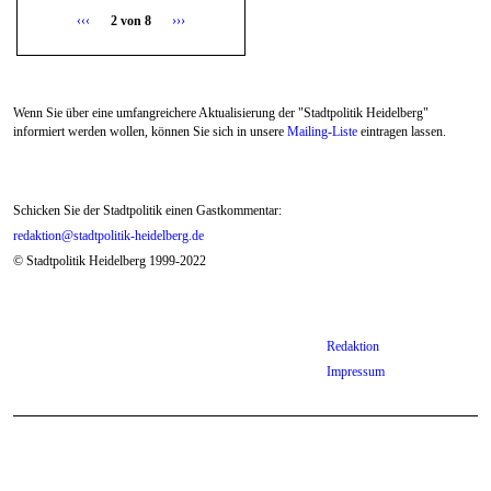
an John
‹‹‹
2 von 8
›››
Lennon
Wenn Sie über eine umfangreichere Aktualisierung der "Stadtpolitik Heidelberg"
informiert werden wollen, können Sie sich in unsere
Mailing-Liste
eintragen lassen.
Schicken Sie der Stadtpolitik einen Gastkommentar:
redaktion@stadtpolitik-heidelberg.de
© Stadtpolitik Heidelberg 1999-2022
Redaktion
Impressum