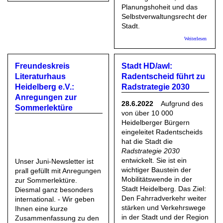
Planungshoheit und das
Selbstverwaltungsrecht der
Stadt.
über Sta
Weiterlesen
HD:
Fauler
Pelz -
Freundeskreis
Stadt HD/awl:
Stadt ha
Klage
Literaturhaus
Radentscheid führt zu
gegen
Heidelberg e.V.:
Radstrategie 2030
Land
eingerei
Anregungen zur
28.6.2022
Aufgrund des
Sommerlektüre
von über 10 000
Heidelberger Bürgern
eingeleitet Radentscheids
hat die Stadt die
Radstrategie 2030
entwickelt. Sie ist ein
Unser Juni-Newsletter ist
wichtiger Baustein der
prall gefüllt mit Anregungen
Mobilitätswende in der
zur Sommerlektüre.
Stadt Heidelberg. Das Ziel:
Diesmal ganz besonders
Den Fahrradverkehr weiter
international. - Wir geben
stärken und Verkehrswege
Ihnen eine kurze
in der Stadt und der Region
Zusammenfassung zu den