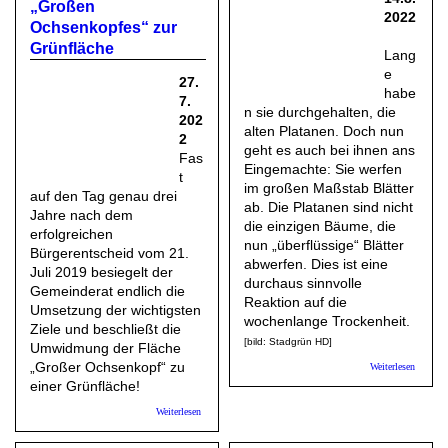
„Großen
2022
Ochsenkopfes“ zur
Grünfläche
Lang
e
27.
habe
7.
n sie durchgehalten, die
202
alten Platanen. Doch nun
2
geht es auch bei ihnen ans
Fas
Eingemachte: Sie werfen
t
im großen Maßstab Blätter
auf den Tag genau drei
ab. Die Platanen sind nicht
Jahre nach dem
die einzigen Bäume, die
erfolgreichen
nun „überflüssige“ Blätter
Bürgerentscheid vom 21.
abwerfen. Dies ist eine
Juli 2019 besiegelt der
durchaus sinnvolle
Gemeinderat endlich die
Reaktion auf die
Umsetzung der wichtigsten
wochenlange Trockenheit.
Ziele und beschließt die
[bild: Stadgrün HD]
Umwidmung der Fläche
über
„Großer Ochsenkopf“ zu
Weiterlesen
StadtGr
einer Grünfläche!
HD: Dür
geht de
über AB Bergheim-West: Gemeinderat beschließt
Weiterlesen
Stadtb
Umwidmung des „Großen Ochsenkopfes“ zur Grünfläche
an die
Substan