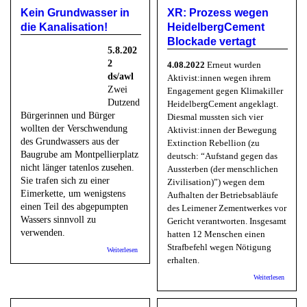
Kein Grundwasser in
XR: Prozess wegen
die Kanalisation!
HeidelbergCement
Blockade vertagt
5.8.202
2
4.08.2022
Erneut wurden
ds/awl
Aktivist:innen wegen ihrem
Zwei
Engagement gegen Klimakiller
Dutzend
HeidelbergCement angeklagt.
Bürgerinnen und Bürger
Diesmal mussten sich vier
wollten der Verschwendung
Aktivist:innen der Bewegung
des Grundwassers aus der
Extinction Rebellion (zu
Baugrube am Montpellierplatz
deutsch: “Aufstand gegen das
nicht länger tatenlos zusehen.
Aussterben (der menschlichen
Sie trafen sich zu einer
Zivilisation)”) wegen dem
Eimerkette, um wenigstens
Aufhalten der Betriebsabläufe
einen Teil des abgepumpten
des Leimener Zementwerkes vor
Wassers sinnvoll zu
Gericht verantworten. Insgesamt
verwenden.
hatten 12 Menschen einen
Strafbefehl wegen Nötigung
über Kein Grundwasser in die Kanalisation!
Weiterlesen
erhalten.
über XR
Weiterlesen
wegen
Heidelb
Blockad