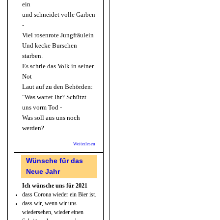
ein
und schneidet volle Garben
-
Viel rosenrote Jungfräulein
Und kecke Burschen
starben.
Es schrie das Volk in seiner
Not
Laut auf zu den Behörden:
"Was wartet Ihr? Schützt
uns vorm Tod -
Was soll aus uns noch
werden?
Weiterlesen
über
Anonym:
Die
Wünsche für das
Grippe
Neue Jahr
und die
Menschen
Ich wünsche uns für 2021
dass Corona wieder ein Bier ist.
dass wir, wenn wir uns
wiedersehen, wieder einen