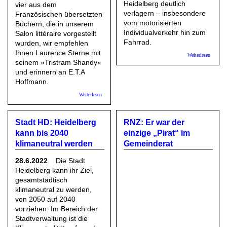
Heidelberg deutlich
vier aus dem
verlagern – insbesondere
Französischen übersetzten
vom motorisierten
Büchern, die in unserem
Individualverkehr hin zum
Salon littéraire vorgestellt
Fahrrad.
wurden, wir empfehlen
Ihnen Laurence Sterne mit
über Sta
Weiterlesen
HD/awl
seinem »Tristram Shandy«
Radents
und erinnern an E.T.A
führt zu
Hoffmann.
Radstrat
2030
über Freundeskreis Literaturhaus Heidelberg e.V.:
Weiterlesen
Anregungen zur Sommerlektüre
Stadt HD: Heidelberg
RNZ: Er war der
kann bis 2040
einzige „Pirat“ im
klimaneutral werden
Gemeinderat
28.6.2022
Die Stadt
Heidelberg kann ihr Ziel,
gesamtstädtisch
klimaneutral zu werden,
von 2050 auf 2040
vorziehen. Im Bereich der
Stadtverwaltung ist die