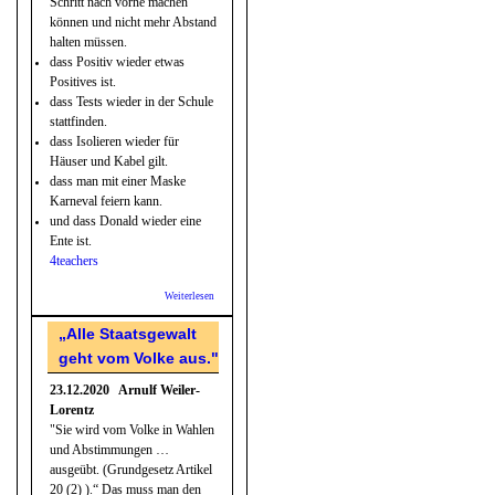
Schritt nach vorne machen
können und nicht mehr Abstand
halten müssen.
dass Positiv wieder etwas
Positives ist.
dass Tests wieder in der Schule
stattfinden.
dass Isolieren wieder für
Häuser und Kabel gilt.
dass man mit einer Maske
Karneval feiern kann.
und dass Donald wieder eine
Ente ist.
4teachers
Weiterlesen
über
Wünsche
für das
„Alle Staatsgewalt
Neue
geht vom Volke aus."
Jahr
23.12.2020 Arnulf Weiler-
Lorentz
"Sie wird vom Volke in Wahlen
und Abstimmungen …
ausgeübt. (Grundgesetz Artikel
20 (2) ).“ Das muss man den