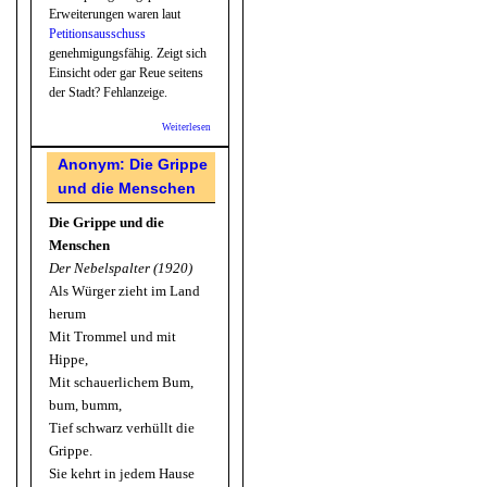
Erweiterungen waren laut
Petitionsausschuss
genehmigungsfähig. Zeigt sich
Einsicht oder gar Reue seitens
der Stadt? Fehlanzeige.
Weiterlesen
über
Königstuhlhotel
: Einsicht der
Anonym: Die Grippe
Stadt -
und die Menschen
Fehlanzeige
Die Grippe und die
Menschen
Der Nebelspalter (1920)
Als Würger zieht im Land
herum
Mit Trommel und mit
Hippe,
Mit schauerlichem Bum,
bum, bumm,
Tief schwarz verhüllt die
Grippe.
Sie kehrt in jedem Hause