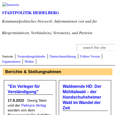
Direkt zum Inhalt
STADTPOLITIK HEIDELBERG
Kommunalpolitisches Netzwerk: Informationen von und für
Bürgerinitiativen, Verbände(n), Vereine(n), und Parteien
Suche
Suchformular
Startseite
Veranstaltungskalender
Datenschutzerklärung
Frühere Version
Organisationen
Medien
Berichte & Stellungnahmen
"Ein Verleger für
Waldwende HD: Der
Verständigung"
Mühltalwald – der
Handschuhsheimer
17.8.2022
Georg Stein
Wald im Wandel der
und der
Palmyra Verlag
Zeit
wurden von dem