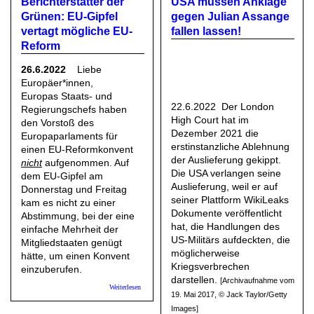
Berichterstatter der
USA müssen Anklage
Grünen: EU-Gipfel
gegen Julian Assange
vertagt mögliche EU-
fallen lassen!
Reform
26.6.2022
Liebe
Europäer*innen,
Europas Staats- und
22.6.2022 Der London
Regierungschefs haben
High Court hat im
den Vorstoß des
Dezember 2021 die
Europaparlaments für
erstinstanzliche Ablehnung
einen EU-Reformkonvent
der Auslieferung gekippt.
nicht
aufgenommen. Auf
Die USA verlangen seine
dem EU-Gipfel am
Auslieferung, weil er auf
Donnerstag und Freitag
seiner Plattform WikiLeaks
kam es nicht zu einer
Dokumente veröffentlicht
Abstimmung, bei der eine
hat, die Handlungen des
einfache Mehrheit der
US-Militärs aufdeckten, die
Mitgliedstaaten genügt
möglicherweise
hätte, um einen Konvent
Kriegsverbrechen
einzuberufen.
darstellen.
[Archivaufnahme vom
über Daniel Freund, Berichterstatter der Grünen: EU-
Weiterlesen
19. Mai 2017, © Jack Taylor/Getty
Gipfel vertagt mögliche EU-Reform
Images]