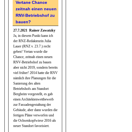
„Einen
Vertane Chance
Flächenfraß
zeitnah einen neuen
gibt es hier
nicht“
RNV-Betriebshof zu
bauen?
27.7.2021 Rainer Zawatzky
Ja, in diesem Punkt kann ich
der RNZ-Redakteurin Julia
Lauer (RNZ v. 23.7.) recht
geben! Vertan wurde die
Chance, zeitnah einen neuen
RNV-Betriebshof zu bauen
aber nicht 2019, sondern bereits
viel früher! 2014 hatte die RNV
nämlich ihre Planungen für die
Sanierung des alten
Betriebshofs am Standort
Bergheim vorgestellt, es gab
einen Architektenwettbewerb
zur Fassadengestaltung der
Gebäude, aber dann wurden die
fertigen Pläne verworfen und
die Ochsenkopfwiese 2016 als
neuer Standort favorisiert.