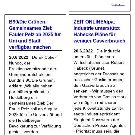
über am
Weiterlesen
internat
USA mü
Anklag
B90/Die Grünen:
ZEIT ONLINE/dpa:
gegen J
Assang
Gemeinsames Ziel:
Industrie unterstützt
fallen l
Fauler Pelz ab 2025 für
Habecks Pläne für
Uni und Stadt
weniger Gasverbrauch
verfügbar machen
20.6.2022
Die Industrie
unterstützt Pläne von
20.6.2022
Derek Cofie-
Wirtschaftsminister Robert
Nunoo, der
Habeck (Grüne),
Fraktionsvorsitzende der
angesichts der Drosselung
Gemeinderatsfraktion
russischer Gaslieferungen
Bündnis 90/Die Grünen,
den Gasverbrauch zu
erklärt: „Wir alle haben
senken. «Wir müssen den
parteiübergreifend in
Verbrauch von Gas so stark
Heidelberg ein
wie möglich reduzieren,
gemeinsames Ziel: Der
jede Kilowattstunde zählt»,
Faule Pelz soll ab August
sagte Industriepräsident
2025 für die Universität und
Siegfried Russwurm der
die Heidelberger
Deutschen Presse-Agentur:
Bevölkerung zur Verfügung
«Priorität muss sein, die
gestellt werden.