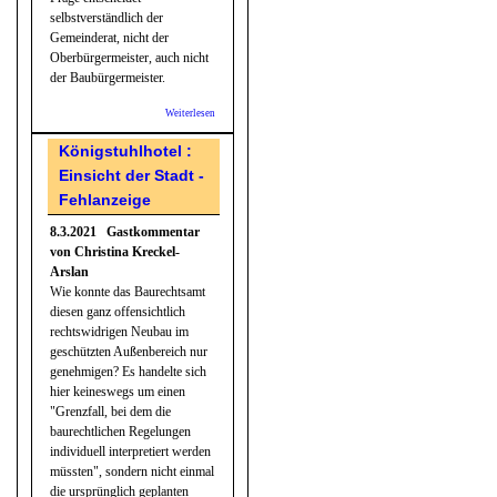
selbstverständlich der
Gemeinderat, nicht der
Oberbürgermeister, auch nicht
der Baubürgermeister.
Weiterlesen
über Wohin das
neue
Ankunftszentrum
Königstuhlhotel :
kommt,
Einsicht der Stadt -
entscheidet der
Gemeinderat
Fehlanzeige
8.3.2021 Gastkommentar
von Christina Kreckel-
Arslan
Wie konnte das Baurechtsamt
diesen ganz offensichtlich
rechtswidrigen Neubau im
geschützten Außenbereich nur
genehmigen? Es handelte sich
hier keineswegs um einen
"Grenzfall, bei dem die
baurechtlichen Regelungen
individuell interpretiert werden
müssten", sondern nicht einmal
die ursprünglich geplanten