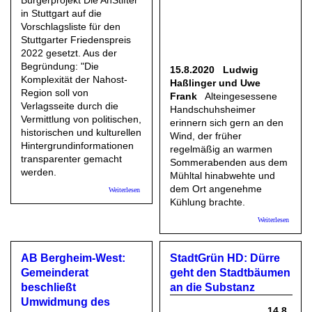
Bürgerprojekt Die AnStifter
in Stuttgart auf die
Vorschlagsliste für den
Stuttgarter Friedenspreis
2022 gesetzt. Aus der
Begründung: "Die
15.8.2020 Ludwig
Komplexität der Nahost-
Haßlinger und Uwe
Region soll von
Frank
Alteingesessene
Verlagsseite durch die
Handschuhsheimer
Vermittlung von politischen,
erinnern sich gern an den
historischen und kulturellen
Wind, der früher
Hintergrundinformationen
regelmäßig an warmen
transparenter gemacht
Sommerabenden aus dem
werden.
Mühltal hinabwehte und
dem Ort angenehme
über "Ein Verleger für Verständigung"
Weiterlesen
Kühlung brachte.
über Wa
Weiterlesen
HD: De
Mühltal
Handsch
AB Bergheim-West:
StadtGrün HD: Dürre
Wald i
der Zeit
Gemeinderat
geht den Stadtbäumen
beschließt
an die Substanz
Umwidmung des
14.8.