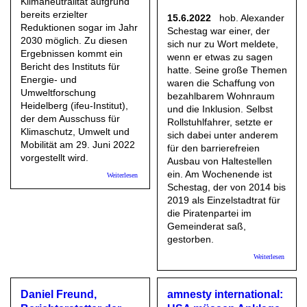
Klimaneutralität aufgrund
bereits erzielter
15.6.2022
hob. Alexander
Reduktionen sogar im Jahr
Schestag war einer, der
2030 möglich. Zu diesen
sich nur zu Wort meldete,
Ergebnissen kommt ein
wenn er etwas zu sagen
Bericht des Instituts für
hatte. Seine große Themen
Energie- und
waren die Schaffung von
Umweltforschung
bezahlbarem Wohnraum
Heidelberg (ifeu-Institut),
und die Inklusion. Selbst
der dem Ausschuss für
Rollstuhlfahrer, setzte er
Klimaschutz, Umwelt und
sich dabei unter anderem
Mobilität am 29. Juni 2022
für den barrierefreien
vorgestellt wird.
Ausbau von Haltestellen
ein. Am Wochenende ist
über Stadt HD: Heidelberg kann bis 2040 klimaneutral
Weiterlesen
werden
Schestag, der von 2014 bis
2019 als Einzelstadtrat für
die Piratenpartei im
Gemeinderat saß,
gestorben.
über R
Weiterlesen
Er war d
einzige
„Pirat“ 
Daniel Freund,
amnesty international:
Gemeind