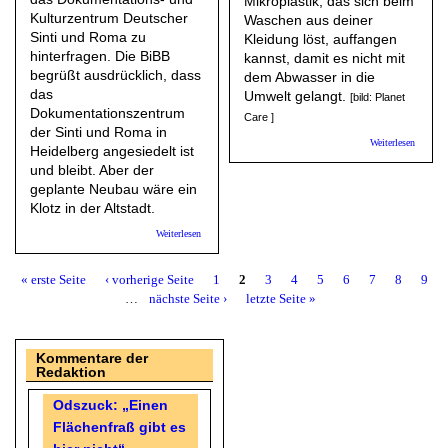
Mikroplastik, das sich beim
Kulturzentrum Deutscher
Waschen aus deiner
Sinti und Roma zu
Kleidung löst, auffangen
hinterfragen. Die BiBB
kannst, damit es nicht mit
begrüßt ausdrücklich, dass
dem Abwasser in die
das
Umwelt gelangt.
[bild: Planet
Dokumentationszentrum
Care ]
der Sinti und Roma in
über
Weiterlesen
Heidelberg angesiedelt ist
EURON
und bleibt. Aber der
Wie
Waschm
geplante Neubau wäre ein
Mikropl
Klotz in der Altstadt.
aus Kle
filtern
über BiBB: Noch eine Bausünde in der Altstadt?
Weiterlesen
« erste Seite
‹ vorherige Seite
1
2
3
4
5
6
7
8
9
Seiten
…
nächste Seite ›
letzte Seite »
Kommentare der
Redaktion
Odszuck: „Einen
Flächenfraß gibt es