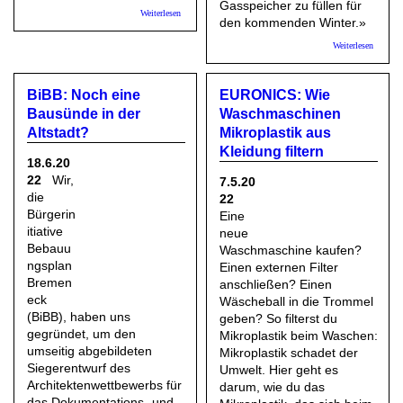
Gasspeicher zu füllen für
über B90/Die Grünen: Gemeinsames Ziel: Fauler Pelz ab
Weiterlesen
den kommenden Winter.»
2025 für Uni und Stadt verfügbar machen
über ZE
Weiterlesen
ONLINE
Industri
unterstü
BiBB: Noch eine
EURONICS: Wie
Habeck
Pläne fü
Bausünde in der
Waschmaschinen
weniger
Altstadt?
Mikroplastik aus
Gasverb
Kleidung filtern
18.6.20
22
Wir,
7.5.20
die
22
Bürgerin
Eine
itiative
neue
Bebauu
Waschmaschine kaufen?
ngsplan
Einen externen Filter
Bremen
anschließen? Einen
eck
Wäscheball in die Trommel
(BiBB), haben uns
geben? So filterst du
gegründet, um den
Mikroplastik beim Waschen:
umseitig abgebildeten
Mikroplastik schadet der
Siegerentwurf des
Umwelt. Hier geht es
Architektenwettbewerbs für
darum, wie du das
das Dokumentations- und