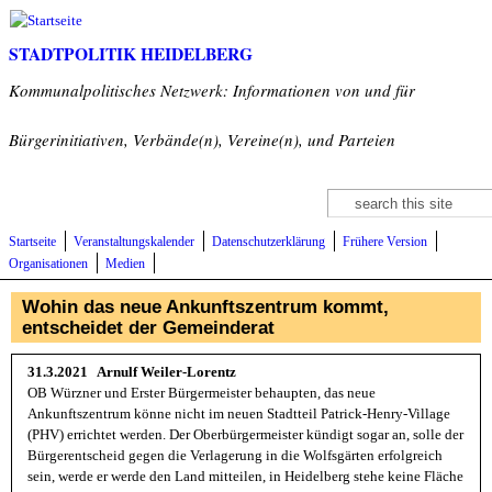
Direkt zum Inhalt
STADTPOLITIK HEIDELBERG
Kommunalpolitisches Netzwerk: Informationen von und für
Bürgerinitiativen, Verbände(n), Vereine(n), und Parteien
Suche
Suchformular
Startseite
Veranstaltungskalender
Datenschutzerklärung
Frühere Version
Organisationen
Medien
Wohin das neue Ankunftszentrum kommt,
entscheidet der Gemeinderat
31.3.2021 Arnulf Weiler-Lorentz
OB Würzner und Erster Bürgermeister behaupten, das neue
Ankunftszentrum könne nicht im neuen Stadtteil Patrick-Henry-Village
(PHV) errichtet werden. Der Oberbürgermeister kündigt sogar an, solle der
Bürgerentscheid gegen die Verlagerung in die Wolfsgärten erfolgreich
sein, werde er werde den Land mitteilen, in Heidelberg stehe keine Fläche