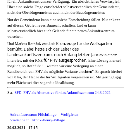
für ein Ankunftszentrum zur Verfügung. Ein absichtliches Verwirrspiel.
Über eine solche Frage entscheidet selbstverständlich der Gemeinderat,
nicht der Oberbürgermeister, auch nicht der Baubürgermeister.
Nur der Gemeinderat kann eine solche Entscheidung fällen. Nur er kann
auf diesem Gebiet neues Baurecht schaffen. Und er kann
selbstverständlich hier auch Gelände für ein neues Ankunftszentrum
vorsehen.
wird als Kronzeuge für die Wolfsgärten
Und Markus Rothfuß
bemüht. Dabei hatte sich der
Leiter des
Landesankunftszentrums noch Anfang letzten Jahres
in einem
für PHV ausgesprochen.
Interview mit der RNZ
Eine Lösung hier sei
möglich, so Rothfuß: "... würden wir eine Verlegung an einen
Randbereich von PHV als mögliche Variante erachten". Er sprach hierbei
von 8 ha, der Fläche die für Wolfsgärten vorgesehen ist. Mit geringfügig
mehr Fläche sei dies sogar die Ideallösung.
S.a.
SPD: PHV als Alternative für das Ankunftszentrum
24.3.2021
Ankunftszentrum Flüchtlinge
Wolfgärten
Straßenbahn Patrick-Henry-Village
29.03.2021 - 17:15