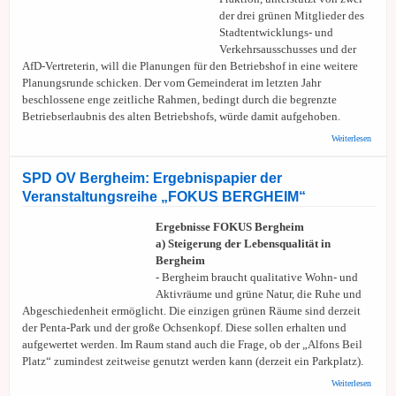
der drei grünen Mitglieder des
Stadtentwicklungs- und
Verkehrsausschusses und der
AfD-Vertreterin, will die Planungen für den Betriebshof in eine weitere
Planungsrunde schicken. Der vom Gemeinderat im letzten Jahr
beschlossene enge zeitliche Rahmen, bedingt durch die begrenzte
Betriebserlaubnis des alten Betriebshofs, würde damit aufgehoben.
über
Weiterlesen
Erneue
des
Betrie
SPD OV Bergheim: Ergebnispapier der
– zurü
Veranstaltungsreihe „FOKUS BERGHEIM“
Null?
Ergebnisse FOKUS Bergheim
a) Steigerung der Lebensqualität in
Bergheim
- Bergheim braucht qualitative Wohn- und
Aktivräume und grüne Natur, die Ruhe und
Abgeschiedenheit ermöglicht. Die einzigen grünen Räume sind derzeit
der Penta-Park und der große Ochsenkopf. Diese sollen erhalten und
aufgewertet werden. Im Raum stand auch die Frage, ob der „Alfons Beil
Platz“ zumindest zeitweise genutzt werden kann (derzeit ein Parkplatz).
über 
Weiterlesen
Bergh