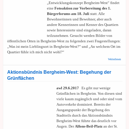
„Entwicklungskonzept Bergheim-West“ findet
eine
Fotoaktion
zur Vorbereitung des 1.
Bürgerforums am 18. Juli
statt. Alle
Bewohnerinnen und Bewohner, aber auch
andere Kennerinnen und Kenner des Quartiers
sowie Interessierte sind eingeladen, daran
teilzunehmen. Gesucht werden Bilder von
öffentlichen Orten in Bergheim-West zu folgenden zwei Fragestellungen:
„Was ist mein Lieblingsort in Bergheim-West?“ und „An welchem Ort im
Quartier fühle ich mich nicht wohl?“
über S
Weiterlesen
Fotoak
Rahme
„Entwi
Aktionsbündnis Bergheim-West: Begehung der
Berghe
Grünflächen
awl 29.6.2017
Es gibt nur wenige
Grünflächen in Bergheim. Von diesen sind
viele kaum zugänglich und oder sind vom
Autoverkehr dominiert. Bereits der
Ausgangspunkt der Begehung des
Stadtteils durch das Aktionsbündnis
Bergheim-West führte das deutlich vor
Augen. Der
Alfons-Beil-Platz
an der St.