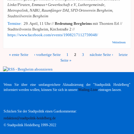
Linke/Piraten, Emmaus+Gewerkschaft e.V., Luthergemeinde,
Metropolink, NABU, Raumfänger DAI, SPD Ortsverein Bergheim,
Stadtteilverein Bergheim
Termine:
29. April, 11 Uhr //
Bedeutung Bergheims
mit Thorsten Erl //
Stadtteilverein Bergheim, Kirchstraße 2 //
https://www.facebook.com/events/1908217112759048/
über
Weiterlesen
Aktion
Berghe
« erste Seite
‹ vorherige Seite
1
2
3
nächste Seite ›
letzte
Berghe
Seiten
den Bl
Seite »
nehme
darübe
sprech
weiter
Wenn Sie über eine umfangreichere Aktualisierung der "Stadtpolitik Heidelberg"
informiert werden wollen, können Sie sich in unsere
Mailing-Liste
eintragen lassen.
Schicken Sie der Stadtpolitik einen Gastkommentar:
redaktion@stadtpolitik-heidelberg.de
© Stadtpolitik Heidelberg 1999-2022