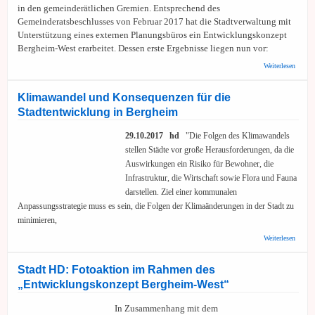
in den gemeinderätlichen Gremien. Entsprechend des
Gemeinderatsbeschlusses von Februar 2017 hat die Stadtverwaltung mit
Unterstützung eines externen Planungsbüros ein Entwicklungskonzept
Bergheim-West erarbeitet. Dessen erste Ergebnisse liegen nun vor:
über S
Weiterlesen
Betrie
Stadtv
schläg
Klimawandel und Konsequenzen für die
Verlag
Stadtentwicklung in Bergheim
den Gr
Ochsen
29.10.2017 hd
"Die Folgen des Klimawandels
stellen Städte vor große Herausforderungen, da die
Auswirkungen ein Risiko für Bewohner, die
Infrastruktur, die Wirtschaft sowie Flora und Fauna
darstellen. Ziel einer kommunalen
Anpassungsstrategie muss es sein, die Folgen der Klimaänderungen in der Stadt zu
minimieren,
über
Weiterlesen
Klima
und
Konse
Stadt HD: Fotoaktion im Rahmen des
für die
„Entwicklungskonzept Bergheim-West“
Stadte
in Ber
In Zusammenhang mit dem