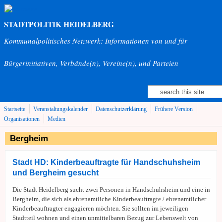
Direkt zum Inhalt
STADTPOLITIK HEIDELBERG
Kommunalpolitisches Netzwerk: Informationen von und für
Bürgerinitiativen, Verbände(n), Vereine(n), und Parteien
Suche
Suchformular
Startseite
Veranstaltungskalender
Datenschutzerklärung
Frühere Version
Organisationen
Medien
Bergheim
Stadt HD: Kinderbeauftragte für Handschuhsheim
und Bergheim gesucht
Die Stadt Heidelberg sucht zwei Personen in Handschuhsheim und eine in
Bergheim, die sich als ehrenamtliche Kinderbeauftragte / ehrenamtlicher
Kinderbeauftragter engagieren möchten. Sie sollten im jeweiligen
Stadtteil wohnen und einen unmittelbaren Bezug zur Lebenswelt von