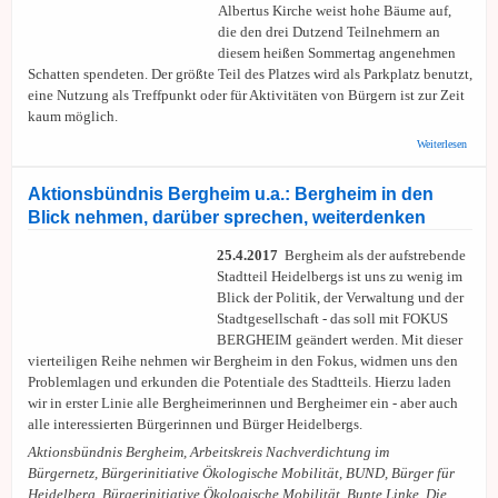
Albertus Kirche weist hohe Bäume auf,
die den drei Dutzend Teilnehmern an
diesem heißen Sommertag angenehmen
Schatten spendeten. Der größte Teil des Platzes wird als Parkplatz benutzt,
eine Nutzung als Treffpunkt oder für Aktivitäten von Bürgern ist zur Zeit
kaum möglich.
über
Weiterlesen
Aktion
Berghe
Begehu
Aktionsbündnis Bergheim u.a.: Bergheim in den
Grünfl
Blick nehmen, darüber sprechen, weiterdenken
25.4.2017
Bergheim als der aufstrebende
Stadtteil Heidelbergs ist uns zu wenig im
Blick der Politik, der Verwaltung und der
Stadtgesellschaft - das soll mit FOKUS
BERGHEIM geändert werden. Mit dieser
vierteiligen Reihe nehmen wir Bergheim in den Fokus, widmen uns den
Problemlagen und erkunden die Potentiale des Stadtteils. Hierzu laden
wir in erster Linie alle Bergheimerinnen und Bergheimer ein - aber auch
alle interessierten Bürgerinnen und Bürger Heidelbergs.
Aktionsbündnis Bergheim, Arbeitskreis Nachverdichtung im
Bürgernetz, Bürgerinitiative Ökologische Mobilität, BUND, Bürger für
Heidelberg, Bürgerinitiative Ökologische Mobilität, Bunte Linke, Die