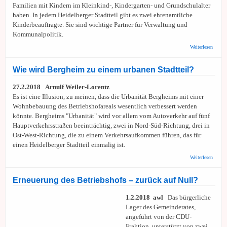
Familien mit Kindern im Kleinkind-, Kindergarten- und Grundschulalter
haben. In jedem Heidelberger Stadtteil gibt es zwei ehrenamtliche
Kinderbeauftragte. Sie sind wichtige Partner für Verwaltung und
Kommunalpolitik.
über S
Weiterlesen
Kinder
für
Hands
Wie wird Bergheim zu einem urbanen Stadtteil?
und B
gesuch
27.2.2018
Arnulf Weiler-Lorentz
Es ist eine Illusion, zu meinen, dass die Urbanität Bergheims mit einer
Wohnbebauung des Betriebshofareals wesentlich verbessert werden
könnte. Bergheims "Urbanität" wird vor allem vom Autoverkehr auf fünf
Hauptverkehrsstraßen beeinträchtig, zwei in Nord-Süd-Richtung, drei in
Ost-West-Richtung, die zu einem Verkehrsaufkommen führen, das für
einen Heidelberger Stadtteil einmalig ist.
über W
Weiterlesen
wird
Bergh
zu ein
Erneuerung des Betriebshofs – zurück auf Null?
urbane
Stadtte
1.2.2018 awl
Das bürgerliche
Lager des Gemeinderates,
angeführt von der CDU-
Fraktion, unterstützt von zwei