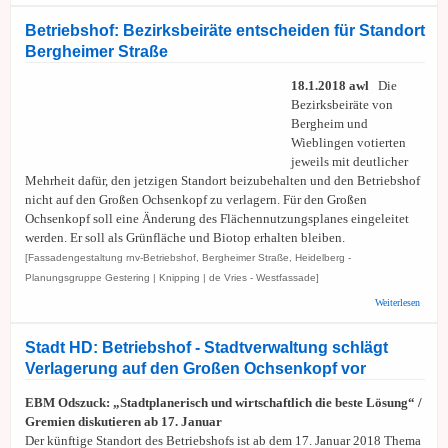
Ergebn
Verans
Betriebshof: Bezirksbeiräte entscheiden für Standort
„FOK
Bergheimer Straße
BERG
18.1.2018 awl
Die
Bezirksbeiräte von
Bergheim und
Wieblingen votierten
jeweils mit deutlicher
Mehrheit dafür, den jetzigen Standort beizubehalten und den Betriebshof
nicht auf den Großen Ochsenkopf zu verlagern. Für den Großen
Ochsenkopf soll eine Änderung des Flächennutzungsplanes eingeleitet
werden. Er soll als Grünfläche und Biotop erhalten bleiben.
[Fassadengestaltung rnv-Betriebshof, Bergheimer Straße, Heidelberg -
Planungsgruppe Gestering | Knipping | de Vries - Westfassade]
über
Weiterlesen
Betrie
Bezirk
entsch
Stadt HD: Betriebshof - Stadtverwaltung schlägt
für St
Verlagerung auf den Großen Ochsenkopf vor
Berghe
Straße
EBM Odszuck: „Stadtplanerisch und wirtschaftlich die beste Lösung“ /
Gremien diskutieren ab 17. Januar
Der künftige Standort des Betriebshofs ist ab dem 17. Januar 2018 Thema