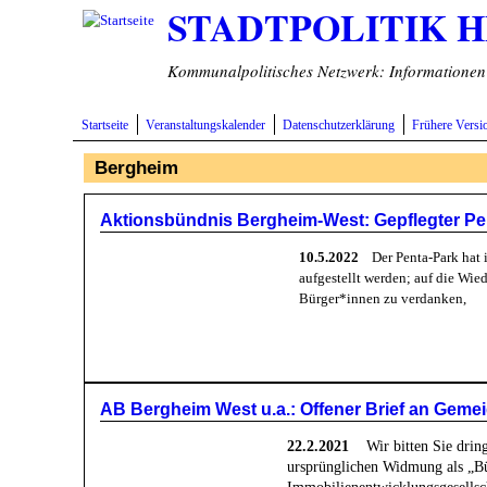
STADTPOLITIK 
Direkt zum Inhalt
Kommunalpolitisches Netzwerk: Informationen v
Startseite
Veranstaltungskalender
Datenschutzerklärung
Frühere Versi
Bergheim
Aktionsbündnis Bergheim-West: Gepflegter Pe
10.5.2022
Der Penta-Park hat i
aufgestellt werden; auf die Wie
Bürger*innen zu verdanken,
AB Bergheim West u.a.: Offener Brief an Geme
22.2.2021
Wir bitten Sie dring
ursprünglichen Widmung als „Bü