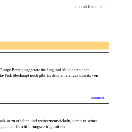
Suche
Suchformular
 Einige Bewegungsgeräte für Jung und Alt könnten noch
ta- Park überhaupt noch gibt, ist dem jahrelangen Einsatz von
über
Weiterlesen
Aktionsbündnis
Bergheim-West:
Gepflegter
Penta-Park:
Warum nicht
k so zu erhalten und weiterzuentwickeln, damit er seiner
schon vor 10
Jahren?
geplanten Durchführungsvertrag mit der