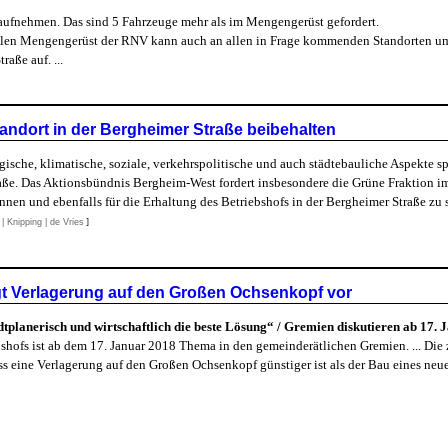
 aufnehmen. Das sind 5 Fahrzeuge mehr als im Mengengerüst gefordert.
uellen Mengengerüst der RNV kann auch an allen in Frage kommenden Standorten u
aße auf. ...
ndort in der Bergheimer Straße beibehalten
ische, klimatische, soziale, verkehrspolitische und auch städtebauliche Aspekte sp
aße. Das Aktionsbündnis Bergheim-West fordert insbesondere die Grüne Fraktion im
nnen und ebenfalls für die Erhaltung des Betriebshofs in der Bergheimer Straße zu
 Knipping | de Vries
]
ägt Verlagerung auf den Großen Ochsenkopf vor
lanerisch und wirtschaftlich die beste Lösung“ / Gremien diskutieren ab 17. 
bshofs ist ab dem 17. Januar 2018 Thema in den gemeinderätlichen Gremien. ... Die
 eine Verlagerung auf den Großen Ochsenkopf günstiger ist als der Bau eines neue