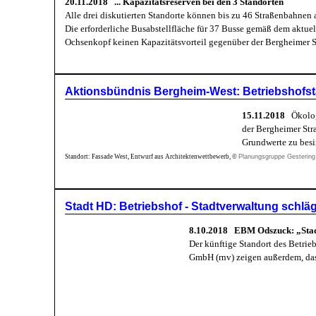
20.11.2018 ... Kapazitätsreserven bei den 3 Standorten
Alle drei diskutierten Standorte können bis zu 46 Straßenbahnen
Die erforderliche Busabstellfläche für 37 Busse gemäß dem akt
Ochsenkopf keinen Kapazitätsvorteil gegenüber der Bergheimer Str
Aktionsbündnis Bergheim-West: Betriebshofsta
15.11.2018
Ökolog
der Bergheimer Str
Grundwerte zu besi
Standort: Fassade West, Entwurf aus Architektenwettbewerb, ©
Planungsgruppe Gestering |
Stadt HD: Betriebshof - Stadtverwaltung schl
8.10.2018 EBM Odszuck: „Stadtp
Der künftige Standort des Betrie
GmbH (rnv) zeigen außerdem, dass