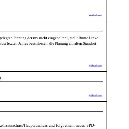
über AB
Weiterlesen
Bergheim
West u.a.:
Offener
Brief an
Gemeiderat
elegten Planung der rnv nicht eingehalten“, stellt Bunte Linke-
- Stimmen
Sie gegen
bst letzten Jahres beschlossen, die Planung am alten Standort
eine
Bebauung
des
Pentaparks!
über Bunte
Weiterlesen
Linke:
Planung für
neuen
?
Betriebshof -
Vorgaben des
Gemeinderates
nicht
über Bündnis
Weiterlesen
eingehalten
Bürgerentscheid
Klimaschutz
Heidelberg:
Braucht
Bergheim die
Grünfläche
Großer
rkehrsausschuss/Hauptauschuss und folgt einem neuen SPD-
Ochsenkopf?