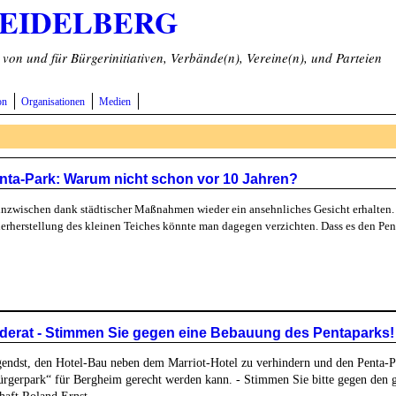
HEIDELBERG
on und für Bürgerinitiativen, Verbände(n), Vereine(n), und Parteien
on
Organisationen
Medien
nta-Park: Warum nicht schon vor 10 Jahren?
nzwischen dank städtischer Maßnahmen wieder ein ansehnliches Gesicht erhalten.
derherstellung des kleinen Teiches könnte man dagegen verzichten. Dass es den Pen
iderat - Stimmen Sie gegen eine Bebauung des Pentaparks!
endst, den Hotel-Bau neben dem Marriot-Hotel zu verhindern und den Penta-Par
rgerpark“ für Bergheim gerecht werden kann. - Stimmen Sie bitte gegen den 