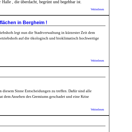
 Halle , die überdacht, begrünt und begehbar ist.
über
Weiterlesen
Betriebshof
wird auf
dem
flächen in Bergheim !
Großen
Ochsenkopf
bshofs legt nun die Stadtverwaltung in kürzester Zeit dem
neu gebaut
etriebshofs auf die ökologisch und bioklimatisch hochwertige
über
Weiterlesen
Aktionsbündnis
Bergheim-West:
Schlechter Deal
für die soziale
Stadtentwicklung,
das Klima und
die Grünflächen
 diesem Sinne Entscheidungen zu treffen. Dafür sind alle
in Bergheim !
 hat dem Ansehen des Gremiums geschadet und eine Krise
über SPD:
Weiterlesen
Zukunftskonzept
Bergheim –
Entwicklung
neue „Mitte
Bergheim“