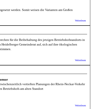
mgesetzt werden. Somit weisen die Varianten am Großen
über
Weiterlesen
Aktionsbündnis
Bergheim-West:
Stellungnahme
zu Offenen
Brief der RNV
rechen für die Beibehaltung des jetzigen Betriebshofstandorts in
betr. Standort
Betriebshof
 Heidelberger Gemeinderat auf, sich auf ihre ökologischen
 stimmen.
über
Weiterlesen
Aktionsbündnis
Bergheim-West:
Betriebshofstandort
in der Bergheimer
Straße beibehalten
Januar
 zwischenzeitlich vertieften Planungen der Rhein-Neckar-Verkehr
n Betriebshofs am alten Standort
über Stadt HD:
Weiterlesen
Betriebshof -