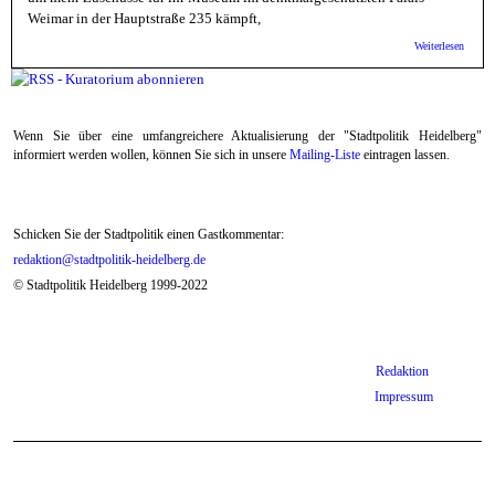
Weimar in der Hauptstraße 235 kämpft,
über 
Weiterlesen
Völke
Ehrenb
"Würzn
Andeu
gemach
Wenn Sie über eine umfangreichere Aktualisierung der "Stadtpolitik Heidelberg"
informiert werden wollen, können Sie sich in unsere
Mailing-Liste
eintragen lassen.
Schicken Sie der Stadtpolitik einen Gastkommentar:
redaktion@stadtpolitik-heidelberg.de
© Stadtpolitik Heidelberg 1999-2022
Redaktion
Impressum