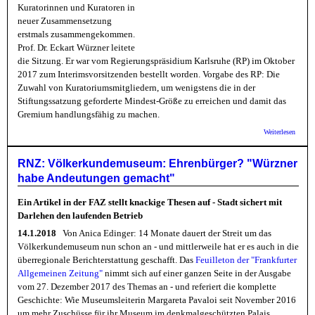
Kuratorinnen und Kuratoren in
neuer Zusammensetzung
erstmals zusammengekommen.
Prof. Dr. Eckart Würzner leitete
die Sitzung. Er war vom Regierungspräsidium Karlsruhe (RP) im Oktober
2017 zum Interimsvorsitzenden bestellt worden. Vorgabe des RP: Die
Zuwahl von Kuratoriumsmitgliedern, um wenigstens die in der
Stiftungssatzung geforderte Mindest-Größe zu erreichen und damit das
Gremium handlungsfähig zu machen.
über S
Weiterlesen
HD: F
neue
Mitgli
RNZ: Völkerkundemuseum: Ehrenbürger? "Würzner
ins
habe Andeutungen gemacht"
Kurato
der
Porthe
Ein Artikel in der FAZ stellt knackige Thesen auf - Stadt sichert mit
Stiftu
Darlehen den laufenden Betrieb
gewähl
14.1.2018
Von Anica Edinger: 14 Monate dauert der Streit um das
Völkerkundemuseum nun schon an - und mittlerweile hat er es auch in die
überregionale Berichterstattung geschafft. Das
Feuilleton der "Frankfurter
Allgemeinen Zeitung"
nimmt sich auf einer ganzen Seite in der Ausgabe
vom 27. Dezember 2017 des Themas an - und referiert die komplette
Geschichte: Wie Museumsleiterin Margareta Pavaloi seit November 2016
um mehr Zuschüsse für ihr Museum im denkmalgeschützten Palais