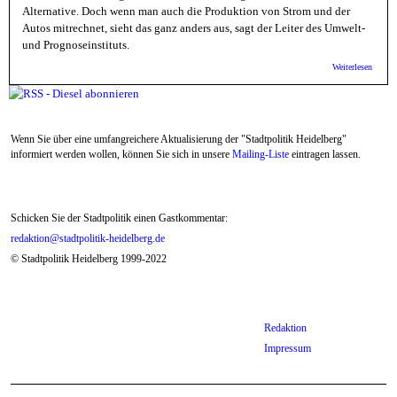
Alternative. Doch wenn man auch die Produktion von Strom und der
Autos mitrechnet, sieht das ganz anders aus, sagt der Leiter des Umwelt-
und Prognoseinstituts.
über
Weiterlesen
Deutsc
Forsch
Gesamt
von Fa
"Elektr
Wenn Sie über eine umfangreichere Aktualisierung der "Stadtpolitik Heidelberg"
ähnlic
wie ei
informiert werden wollen, können Sie sich in unsere
Mailing-Liste
eintragen lassen.
Schicken Sie der Stadtpolitik einen Gastkommentar:
redaktion@stadtpolitik-heidelberg.de
© Stadtpolitik Heidelberg 1999-2022
Redaktion
Impressum