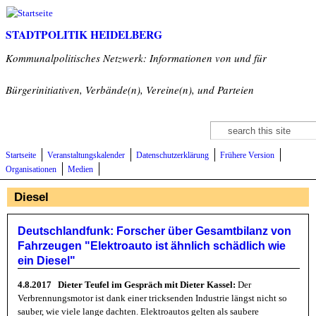
Direkt zum Inhalt
STADTPOLITIK HEIDELBERG
Kommunalpolitisches Netzwerk: Informationen von und für
Bürgerinitiativen, Verbände(n), Vereine(n), und Parteien
Suche
Suchformular
Startseite
Veranstaltungskalender
Datenschutzerklärung
Frühere Version
Organisationen
Medien
Diesel
Deutschlandfunk: Forscher über Gesamtbilanz von
Fahrzeugen "Elektroauto ist ähnlich schädlich wie
ein Diesel"
4.8.2017 Dieter Teufel im Gespräch mit Dieter Kassel:
Der
Verbrennungsmotor ist dank einer tricksenden Industrie längst nicht so
sauber, wie viele lange dachten. Elektroautos gelten als saubere