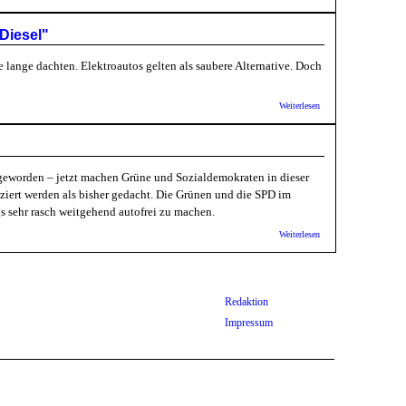
Rhein-
Neckar:
Heidelberg
Diesel"
zeigt
Einpendlern
e lange dachten. Elektroautos gelten als saubere Alternative. Doch
die kalte
Schulter
über
Weiterlesen
Deutschlandfunk:
Forscher über
Gesamtbilanz
von Fahrzeugen
"Elektroauto ist
geworden – jetzt machen Grüne und Sozialdemokraten in dieser
ähnlich schädlich
wie ein Diesel"
ziert werden als bisher gedacht. Die Grünen und die SPD im
s sehr rasch weitgehend autofrei zu machen.
über
Weiterlesen
Stuttgart:
City soll
rasch
autofreie
Zone
Redaktion
werden
Impressum