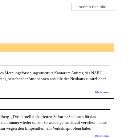
Suche
Suchformular
 des Meinungsforschungsinstituts Kantar im Auftrag des NABU
ltung bestehender Autobahnen anstelle des Neubaus zusätzlicher
über NABU-
Weiterlesen
Umfrage:
Verzicht auf
weiteren
Ausbau des
Straßennetzes
berg. „Die aktuell diskutierten Sofortmaßnahmen für das
für Großteil
der
sich immer wieder selbst. So werde gerne darauf verwiesen, dass
Bevölkerung
 nur wegen den Einpendlern ein Verkehrsproblem habe.
denkbar
über VCD
Weiterlesen