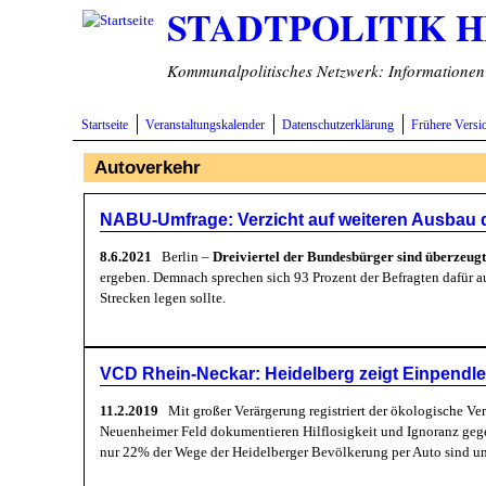
STADTPOLITIK 
Direkt zum Inhalt
Kommunalpolitisches Netzwerk: Informationen v
Startseite
Veranstaltungskalender
Datenschutzerklärung
Frühere Versi
Autoverkehr
NABU-Umfrage: Verzicht auf weiteren Ausbau d
8.6.2021
Berlin –
Dreiviertel der Bundesbürger sind überzeugt,
ergeben. Demnach sprechen sich 93 Prozent der Befragten dafür a
Strecken legen sollte.
VCD Rhein-Neckar: Heidelberg zeigt Einpendler
11.2.2019
Mit großer Verärgerung registriert der ökologische Ve
Neuenheimer Feld dokumentieren Hilflosigkeit und Ignoranz gegenü
nur 22% der Wege der Heidelberger Bevölkerung per Auto sind un