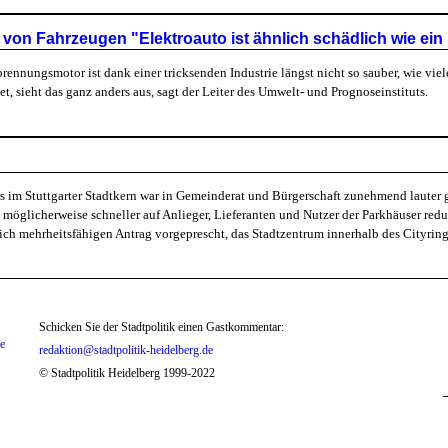
on Fahrzeugen "Elektroauto ist ähnlich schädlich wie ein 
rennungsmotor ist dank einer tricksenden Industrie längst nicht so sauber, wie viel
 sieht das ganz anders aus, sagt der Leiter des Umwelt- und Prognoseinstituts.
n
 im Stuttgarter Stadtkern war in Gemeinderat und Bürgerschaft zunehmend lauter 
möglicherweise schneller auf Anlieger, Lieferanten und Nutzer der Parkhäuser redu
ch mehrheitsfähigen Antrag vorgeprescht, das Stadtzentrum innerhalb des Cityring
Schicken Sie der Stadtpolitik einen Gastkommentar:
te
redaktion@stadtpolitik-heidelberg.de
© Stadtpolitik Heidelberg 1999-2022