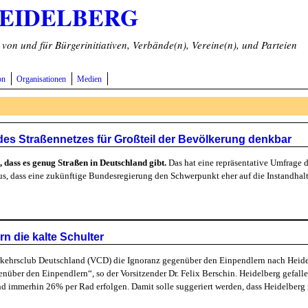
HEIDELBERG
on und für Bürgerinitiativen, Verbände(n), Vereine(n), und Parteien
on
Organisationen
Medien
es Straßennetzes für Großteil der Bevölkerung denkbar
 dass es genug Straßen in Deutschland gibt.
Das hat eine repräsentative Umfrage
us, dass eine zukünftige Bundesregierung den Schwerpunkt eher auf die Instandha
n die kalte Schulter
rkehrsclub Deutschland (VCD) die Ignoranz gegenüber den Einpendlern nach Heidel
ber den Einpendlern“, so der Vorsitzender Dr. Felix Berschin. Heidelberg gefalle 
d immerhin 26% per Rad erfolgen. Damit solle suggeriert werden, dass Heidelberg