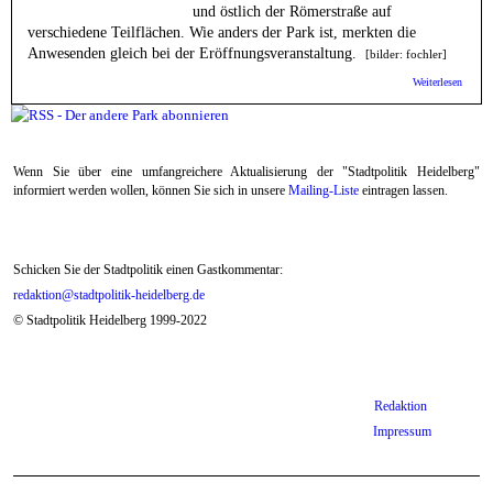
und östlich der Römerstraße auf
verschiedene Teilflächen. Wie anders der Park ist, merkten die
Anwesenden gleich bei der Eröffnungsveranstaltung.
[bilder: fochler]
über
Weiterlesen
StadtG
Der
„Ander
Park“ 
zur Häl
Wenn Sie über eine umfangreichere Aktualisierung der "Stadtpolitik Heidelberg"
grün, 
Hälfte
informiert werden wollen, können Sie sich in unsere
Mailing-Liste
eintragen lassen.
Schicken Sie der Stadtpolitik einen Gastkommentar:
redaktion@stadtpolitik-heidelberg.de
© Stadtpolitik Heidelberg 1999-2022
Redaktion
Impressum