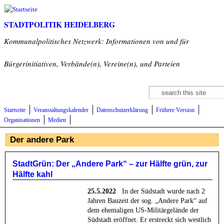
Direkt zum Inhalt
STADTPOLITIK HEIDELBERG
Kommunalpolitisches Netzwerk: Informationen von und für
Bürgerinitiativen, Verbände(n), Vereine(n), und Parteien
Suche
Suchformular
Startseite
Veranstaltungskalender
Datenschutzerklärung
Frühere Version
Organisationen
Medien
Der andere Park
StadtGrün: Der „Andere Park“ – zur Hälfte grün, zur
Hälfte kahl
25.5.2022
In der Südstadt wurde nach 2
Jahren Bauzeit der sog. „Andere Park“ auf
dem ehemaligen US-Militärgelände der
Südstadt eröffnet. Er erstreckt sich westlich