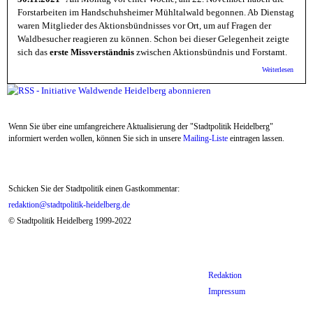
Forstarbeiten im Handschuhsheimer Mühltalwald begonnen. Ab Dienstag
waren Mitglieder des Aktionsbündnisses vor Ort, um auf Fragen der
Waldbesucher reagieren zu können. Schon bei dieser Gelegenheit zeigte
sich das
erste Missverständnis
zwischen Aktionsbündnis und Forstamt.
über W
Weiterlesen
Heidel
Mißver
in bez
Forsta
Hands
Wenn Sie über eine umfangreichere Aktualisierung der "Stadtpolitik Heidelberg"
Mühlta
informiert werden wollen, können Sie sich in unsere
Mailing-Liste
eintragen lassen.
Schicken Sie der Stadtpolitik einen Gastkommentar:
redaktion@stadtpolitik-heidelberg.de
© Stadtpolitik Heidelberg 1999-2022
Redaktion
Impressum