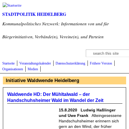
Direkt zum Inhalt
STADTPOLITIK HEIDELBERG
Kommunalpolitisches Netzwerk: Informationen von und für
Bürgerinitiativen, Verbände(n), Vereine(n), und Parteien
Suche
Suchformular
Startseite
Veranstaltungskalender
Datenschutzerklärung
Frühere Version
Organisationen
Medien
Initiative Waldwende Heidelberg
Waldwende HD: Der Mühltalwald – der
Handschuhsheimer Wald im Wandel der Zeit
15.8.2020 Ludwig Haßlinger
und Uwe Frank
Alteingesessene
Handschuhsheimer erinnern sich
gern an den Wind, der früher