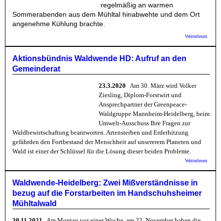
regelmäßig an warmen
Sommerabenden aus dem Mühltal hinabwehte und dem Ort
angenehme Kühlung brachte.
über W
Weiterlesen
HD: D
Mühlta
Hands
Aktionsbündnis Waldwende HD: Aufruf an den
Wald 
Gemeinderat
der Zei
23.3.2020
Am 30. März wird Volker
Ziesling, Diplom-Forstwirt und
Ansprechpartner der Greenpeace-
Waldgruppe Mannheim-Heidelberg, beim
Umwelt-Ausschuss Ihre Fragen zur
Waldbewirtschaftung beantworten. Artensterben und Erderhitzung
gefährden den Fortbestand der Menschheit auf unsererem Planeten und
Wald ist einer der Schlüssel für die Lösung dieser beiden Probleme.
über
Weiterlesen
Aktion
Waldw
HD: Au
Waldwende-Heidelberg: Zwei Mißverständnisse in
den
bezug auf die Forstarbeiten im Handschuhsheimer
Gemein
Mühltalwald
30.11.2021
Am Montag vor einer Woche, am 22. November haben die