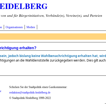
HEIDELBERG
on und für Bürgerinitiativen, Verbände(n), Vereine(n), und Parteien
on
Organisationen
Medien
ichtigung erhalten?
sein, jedoch bislang keine Wahlbenachrichtigung erhalten hat, wird 
chtigungen an die Wahldienststelle zurückgegeben werden. Dies gilt auc
Schicken Sie der Stadtpolitik einen Gastkommentar:
te
redaktion@stadtpolitik-heidelberg.de
© Stadtpolitik Heidelberg 1999-2022