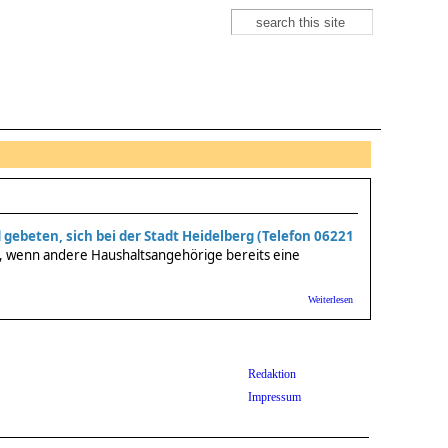
Suche
Suchformular
gebeten, sich bei der Stadt Heidelberg (Telefon 06221
h, wenn andere Haushaltsangehörige bereits eine
über Stadt HD:
Weiterlesen
Bundestagswahl:
Keine
Wahlbenachrichtigung
erhalten?
Redaktion
Impressum