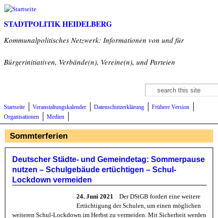
Direkt zum Inhalt
STADTPOLITIK HEIDELBERG
Kommunalpolitisches Netzwerk: Informationen von und für
Bürgerinitiativen, Verbände(n), Vereine(n), und Parteien
Suche
Suchformular
Startseite
Veranstaltungskalender
Datenschutzerklärung
Frühere Version
Organisationen
Medien
Sommterferien
Deutscher Städte- und Gemeindetag: Sommerpause
nutzen – Schulgebäude ertüchtigen – Schul-
Lockdown vermeiden
24. Juni 2021
Der DStGB fordert eine weitere
Ertüchtigung der Schulen, um einen möglichen
weiteren Schul-Lockdown im Herbst zu vermeiden. Mit Sicherheit werden