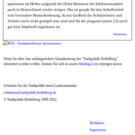
spätestens im Herbst aufgrund der Delta-Mutation die Infektionszahlen
auch in Deutschland wieder steigen. Das ist gerade für den Schulbetrieb
eine besondere Herausforderung, da ein Großteil der Schülerinnen und
Schüler noch nicht geimpft sein wird und für die jüngeren (unter 12) noch
gar kein Impfstoff zugelassen ist.
über
Weiterlesen
Deutsc
Städte
Gemein
Somme
nutzen
Wenn Sie über eine umfangreichere Aktualisierung der "Stadtpolitik Heidelberg"
Schulg
ertüch
informiert werden wollen, können Sie sich in unsere
Mailing-Liste
eintragen lassen.
Schul-
Lockd
vermei
Schicken Sie der Stadtpolitik einen Gastkommentar:
redaktion@stadtpolitik-heidelberg.de
© Stadtpolitik Heidelberg 1999-2022
Redaktion
Impressum