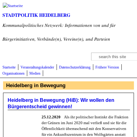
Direkt zum Inhalt
STADTPOLITIK HEIDELBERG
Kommunalpolitisches Netzwerk: Informationen von und für
Bürgerinitiativen, Verbände(n), Vereine(n), und Parteien
Suche
Suchformular
Startseite
Veranstaltungskalender
Datenschutzerklärung
Frühere Version
Organisationen
Medien
Heidelberg in Bewegung
Heidelberg in Bewegung (HiB): Wir wollen den
Bürgerentscheid gewinnen!
25.12.2020
Als ihr politischer Instinkt die Fraktion
der Grünen im Juni 2020 mal verließ und sie für die
Öffentlichkeit überraschend mit den Konservativen
für ein Ankunftszentrum in den Wolfsgärten anstatt