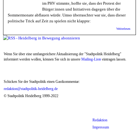
im PHV stimmte, hoffte sie, dass der Protest der
Bürger:innen und Initiativen dagegen über die
Sommermonate abflauen würde. Umso überraschter war sie, dass dieser
politische Trick auf Zeit zu spielen nicht klappte:
über H
Weiterlesen
in Be
(HiB):
wollen
Bürger
gewinn
Wenn Sie über eine umfangreichere Aktualisierung der "Stadtpolitik Heidelberg"
informiert werden wollen, können Sie sich in unsere
Mailing-Liste
eintragen lassen.
Schicken Sie der Stadtpolitik einen Gastkommentar:
redaktion@stadtpolitik-heidelberg.de
© Stadtpolitik Heidelberg 1999-2022
Redaktion
Impressum