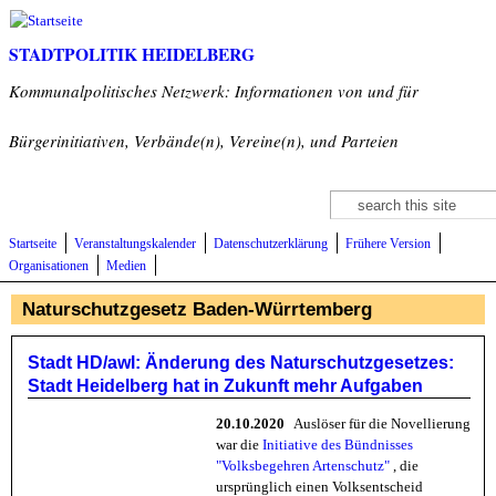
Direkt zum Inhalt
STADTPOLITIK HEIDELBERG
Kommunalpolitisches Netzwerk: Informationen von und für
Bürgerinitiativen, Verbände(n), Vereine(n), und Parteien
Suche
Suchformular
Startseite
Veranstaltungskalender
Datenschutzerklärung
Frühere Version
Organisationen
Medien
Naturschutzgesetz Baden-Würrtemberg
Stadt HD/awl: Änderung des Naturschutzgesetzes:
Stadt Heidelberg hat in Zukunft mehr Aufgaben
20.10.2020
Auslöser für die Novellierung
war die
Initiative des Bündnisses
"Volksbegehren Artenschutz"
, die
ursprünglich einen Volksentscheid