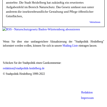
anstrebte. Die Stadt Heidelberg hat zukünftig ein erweitertes
Aufgabenfeld im Bereich Naturschutz. Das Gesetz umfasst nun unter
anderem die insektenfreundliche Gestaltung und Pflege öffentlicher
Grünflächen,
über S
Weiterlesen
Änderu
Naturs
Stadt 
in Zuk
Aufga
Wenn Sie über eine umfangreichere Aktualisierung der "Stadtpolitik Heidelberg"
informiert werden wollen, können Sie sich in unsere
Mailing-Liste
eintragen lassen.
Schicken Sie der Stadtpolitik einen Gastkommentar:
redaktion@stadtpolitik-heidelberg.de
© Stadtpolitik Heidelberg 1999-2022
Redaktion
Impressum