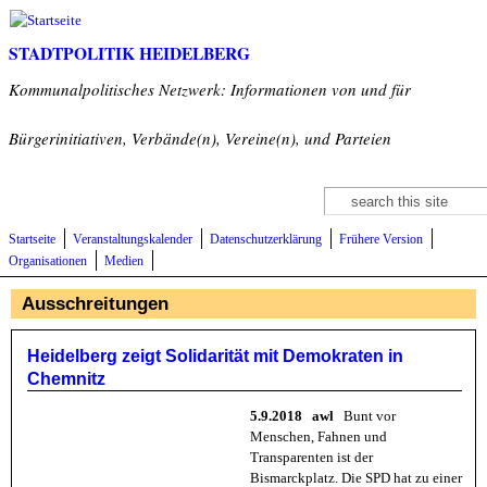
Direkt zum Inhalt
STADTPOLITIK HEIDELBERG
Kommunalpolitisches Netzwerk: Informationen von und für
Bürgerinitiativen, Verbände(n), Vereine(n), und Parteien
Suche
Suchformular
Startseite
Veranstaltungskalender
Datenschutzerklärung
Frühere Version
Organisationen
Medien
Ausschreitungen
Heidelberg zeigt Solidarität mit Demokraten in
Chemnitz
5.9.2018 awl
Bunt vor
Menschen, Fahnen und
Transparenten ist der
Bismarckplatz. Die SPD hat zu einer