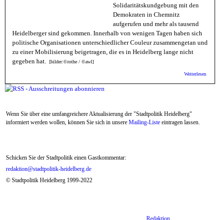
Solidaritätskundgebung mit den
Demokraten in Chemnitz
aufgerufen und mehr als tausend
Heidelberger sind gekommen. Innerhalb von wenigen Tagen haben sich
politische Organisationen unterschiedlicher Couleur zusammengetan und
zu einer Mobilisierung beigetragen, die es in Heidelberg lange nicht
gegeben hat.
[bilder:©rothe / ©awl]
über
Weiterlesen
Heidel
zeigt
Solidar
mit
Demok
Wenn Sie über eine umfangreichere Aktualisierung der "Stadtpolitik Heidelberg"
in
Chemn
informiert werden wollen, können Sie sich in unsere
Mailing-Liste
eintragen lassen.
Schicken Sie der Stadtpolitik einen Gastkommentar:
redaktion@stadtpolitik-heidelberg.de
© Stadtpolitik Heidelberg 1999-2022
Redaktion