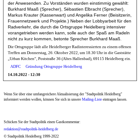
der Anwesenden. Zu Vorständen wurden einstimmig gewählt:
Burkhard Maaß (Sprecher), Sébastien Elbracht (Sprecher),
Markus Krauter (Kassenwart) und Angelika Ferner (Beisitzerin,
Frauennetzwerk und Projekte.) Neben der Lobbyarbeit für den
Radverkehr, die durch die Ortsgruppe Heidelberg intensiver
vorangetrieben werden kann, solle auch der Spaß am Radeln
nicht zu kurz kommen, betonte Sprecher Burkhard Maaß.
Die Ortsgruppe lädt alle Heidelberger Radinteressierten zu einem offenen
Treffen am Donnerstag, 26. Oktober 2022, um 18.30 Uhr in die Gaststätte
„Urban Kitchen“, Poststraße 36 (Altes Hallenbad), 69115 Heidelberg ein.
ADFC
Gründung Ortsgruppe Heidelberg
14.10.2022 - 12:30
Wenn Sie über eine umfangreichere Aktualisierung der "Stadtpolitik Heidelberg"
informiert werden wollen, können Sie sich in unsere
Mailing-Liste
eintragen lassen.
Schicken Sie der Stadtpolitik einen Gastkommentar:
redaktion@stadtpolitik-heidelberg.de
© Stadtpolitik Heidelberg 1999-2022