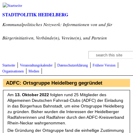
Direkt zum Inhalt
STADTPOLITIK HEIDELBERG
Kommunalpolitisches Netzwerk: Informationen von und für
Bürgerinitiativen, Verbände(n), Vereine(n), und Parteien
Suche
Suchformular
Startseite
Veranstaltungskalender
Datenschutzerklärung
Frühere Version
Organisationen
Medien
ADFC: Ortsgruppe Heidelberg gegründet
Am
13. Oktober 2022
folgten rund 25 Mitglieder des
Allgemeinen Deutschen Fahrrad-Clubs (ADFC) der Einladung
in das Bürgerhaus Bahnstadt, um eine Ortsgruppe Heidelberg
zu gründen. Bisher wurden die Interessen der Heidelberger
Radfahrerinnen und Radfahrer durch den ADFC-Kreisverband
Rhein-Neckar wahrgenommen.
Die Gründung der Ortsgruppe fand die einhellige Zustimmung