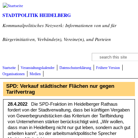
Direkt zum Inhalt
STADTPOLITIK HEIDELBERG
Kommunalpolitisches Netzwerk: Informationen von und für
Bürgerinitiativen, Verbände(n), Vereine(n), und Parteien
Suche
Suchformular
Startseite
Veranstaltungskalender
Datenschutzerklärung
Frühere Version
Organisationen
Medien
SPD: Verkauf städtischer Flächen nur gegen
Tarifvertrag
28.4.2022
Die SPD-Fraktion im Heidelberger Rathaus
fordert von der Stadtverwaltung, dass bei künftigen Vergaben
von Gewerbegrundstücken das Kriterium der Tarifbindung
von Unternehmen stärker berücksichtigt wird. „Wir wollen,
dass man in Heidelberg nicht nur gut leben, sondern auch gut
arbeiten kann“, so der arbeitsmarktpolitische Sprecher