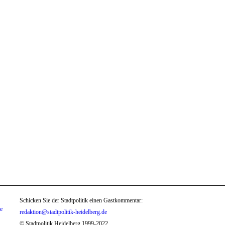
Schicken Sie der Stadtpolitik einen Gastkommentar:
te
redaktion@stadtpolitik-heidelberg.de
© Stadtpolitik Heidelberg 1999-2022