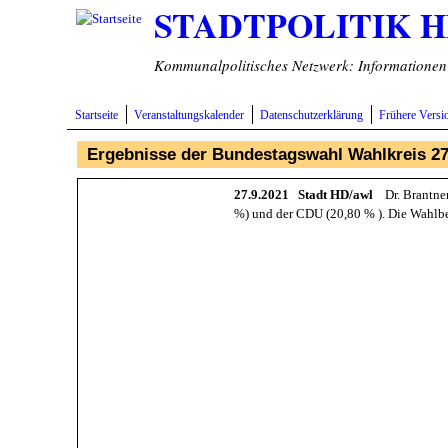
STADTPOLITIK 
Direkt zum Inhalt
Kommunalpolitisches Netzwerk: Informationen v
Startseite
Veranstaltungskalender
Datenschutzerklärung
Frühere Versi
Ergebnisse der Bundestagswahl Wahlkreis 2
27.9.2021 Stadt HD/awl
Dr. Brantner
%) und der CDU (20,80 % ). Die Wahlbe