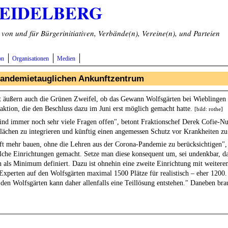
HEIDELBERG
on und für Bürgerinitiativen, Verbände(n), Vereine(n), und Parteien
on
Organisationen
Medien
pandemietauglichen Ankunftzentrum
 äußern auch die Grünen Zweifel, ob das Gewann Wolfsgärten bei Wieblingen a
Fraktion, die den Beschluss dazu im Juni erst möglich gemacht hatte.
[bild: rothe]
 sind immer noch sehr viele Fragen offen", betont Fraktionschef Derek Cofie-N
flächen zu integrieren und künftig einen angemessen Schutz vor Krankheiten zu
t mehr bauen, ohne die Lehren aus der Corona-Pandemie zu berücksichtigen",
olche Einrichtungen gemacht. Setze man diese konsequent um, sei undenkbar, da
 als Minimum definiert. Dazu ist ohnehin eine zweite Einrichtung mit weiteren
xperten auf den Wolfsgärten maximal 1500 Plätze für realistisch – eher 1200. 
 den Wolfsgärten kann daher allenfalls eine Teillösung entstehen." Daneben bra