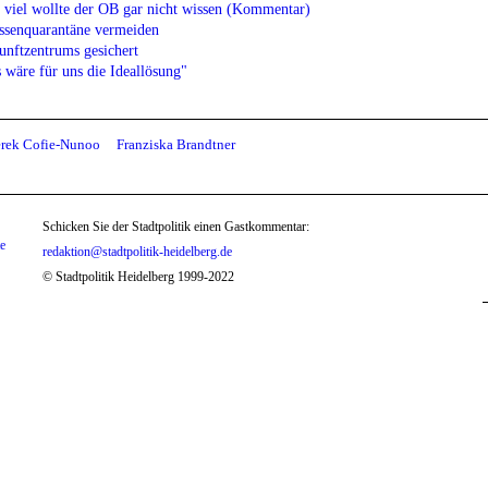
 viel wollte der OB gar nicht wissen (Kommentar)
assenquarantäne vermeiden
unftzentrums gesichert
wäre für uns die Ideallösung"
rek Cofie-Nunoo
Franziska Brandtner
Schicken Sie der Stadtpolitik einen Gastkommentar:
te
redaktion@stadtpolitik-heidelberg.de
© Stadtpolitik Heidelberg 1999-2022