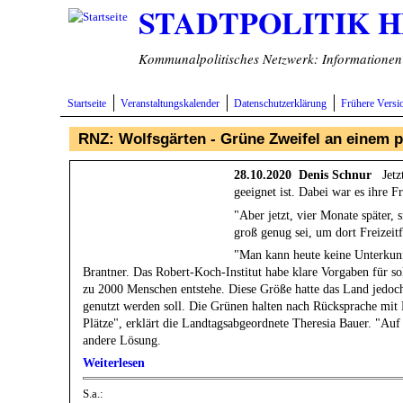
STADTPOLITIK 
Direkt zum Inhalt
Kommunalpolitisches Netzwerk: Informationen v
Startseite
Veranstaltungskalender
Datenschutzerklärung
Frühere Versi
RNZ: Wolfsgärten - Grüne Zweifel an einem 
28.10.2020 Denis Schnur
Jetzt
geeignet ist. Dabei war es ihre 
"Aber jetzt, vier Monate später,
groß genug sei, um dort Freizeit
"Man kann heute keine Unterkunf
Brantner. Das Robert-Koch-Institut habe klare Vorgaben für s
zu 2000 Menschen entstehe. Diese Größe hatte das Land jedoch
genutzt werden soll. Die Grünen halten nach Rücksprache mit E
Plätze", erklärt die Landtagsabgeordnete Theresia Bauer. "Auf
andere Lösung.
Weiterlesen
S.a.: