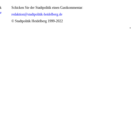
k
Schicken Sie der Stadtpolitik einen Gastkommentar:
te
redaktion@stadtpolitik-heidelberg.de
© Stadtpolitik Heidelberg 1999-2022