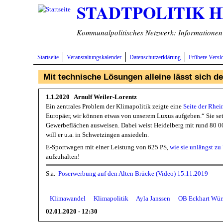
STADTPOLITIK 
Direkt zum Inhalt
Kommunalpolitisches Netzwerk: Informationen v
Startseite
Veranstaltungskalender
Datenschutzerklärung
Frühere Versi
Mit technische Lösungen alleine lässt sich d
1.1.2020 Arnulf Weiler-Lorentz
Ein zentrales Problem der Klimapolitik zeigte eine
Seite der Rhe
Europäer, wir können etwas von unserem Luxus aufgeben.“ Sie set
Gewerbeflächen ausweisen. Dabei weist Heidelberg mit rund 80 0
will er u.a. in Schwetzingen ansiedeln.
E-Sportwagen mit einer Leistung von 625 PS,
wie sie unlängst z
aufzuhalten!
S.a.
Poserwerbung auf den Alten Brücke (Video) 15.11.2019
Klimawandel
Klimapolitik
Ayla Janssen
OB Eckhart Wür
02.01.2020 - 12:30