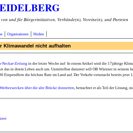
HEIDELBERG
on und für Bürgerinitiativen, Verbände(n), Vereine(n), und Parteien
on
Organisationen
Medien
er Klimawandel nicht aufhalten
in-Neckar-Zeitung
in der letzte Woche auf: In einem Artikel wird die 17jährige Klima
zt das in ihrem Leben auch um. Unmittelbar darunter will OB Würzner in seinem Ja
00 Einpendlern die höchste Rate im Land auf. Der Verkehr verursacht bereits jet
u Werbezwecken über die alte Brücke donnerten
, betrachtet er als Teil der Lösung, 
zner