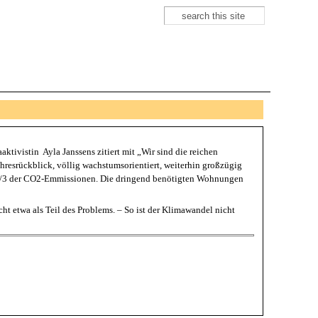
Suche
Suchformular
aktivistin Ayla Janssens zitiert mit „Wir sind die reichen
hresrückblick, völlig wachstumsorientiert, weiterhin großzügig
zt 1/3 der CO2-Emmissionen. Die dringend benötigten Wohnungen
nicht etwa als Teil des Problems. – So ist der Klimawandel nicht