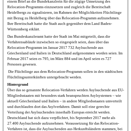
einem Brief an die Bundekanzlerin für die zügige Umsetzung des
Relocation-Programms einzusetzen und zugleich die Bereitschaft
Heidelbergs zu signalisieren, im Rahmen der Möglichkeiten Flüchtlinge
mit Bezug zu Heidelberg über das Relocation-Programm aufzunehmen.
Ihre Bereitschaft hatte die Stadt auch gegenüber dem Land Baden-
Württemberg erklärt.
Das Bundeskanzleramt hatte der Stadt im Mai mitgeteilt, dass die
Verfahrensabläufe inzwischen so eingespielt seien, dass über das
Relocation-Programm im Januar 2017 732 Asylsuchende aus
Griechenland und Italien in Deutschland aufgenommen worden seien. Im
Februar 2017 seien es 795, im März 884 und im April seien es 727
Personen gewesen.
Die Flüchtlinge aus dem Relocation-Programm sollen in den städtischen
Flüchtlingsunterkünften untergebracht werden.
Hintergrund
Über das so genannte Relocation-Verfahren werden Asylsuchende aus EU-
Mitgliedsstaaten mit besonders stark beanspruchten Asylsystemen – wie
aktuell Griechenland und Italien – in andere Mitgliedsstaaten umverteilt
und durchlaufen dort das Asylverfahren. Damit soll eine gerechte
Verteilung der Asylsuchenden innerhalb Europas erreicht werden.
Deutschland hat sich dazu verpflichtet, bis September 2017 mehr als
27.400 Asylsuchende aufzunehmen. Voraussetzung für das Relocation-
Verfahren ist, dass die Asylsuchenden aus Herkunftsländern stammen, bei