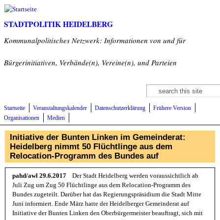
Direkt zum Inhalt
STADTPOLITIK HEIDELBERG
Kommunalpolitisches Netzwerk: Informationen von und für
Bürgerinitiativen, Verbände(n), Vereine(n), und Parteien
Suche
Suchformular
Startseite
Veranstaltungskalender
Datenschutzerklärung
Frühere Version
Organisationen
Medien
Initiative der Bunten Linken im Gemeinderat:
Heidelberg nimmt 50 Flüchtlinge aus dem
Relocation-Programm des Bundes auf
pahd/awl 29.6.2017
Der Stadt Heidelberg werden voraussichtlich ab
Juli Zug um Zug 50 Flüchtlinge aus dem Relocation-Programm des
Bundes zugeteilt. Darüber hat das Regierungspräsidium die Stadt Mitte
Juni informiert. Ende März hatte der Heidelberger Gemeinderat auf
Initiative der Bunten Linken den Oberbürgermeister beauftragt, sich mit