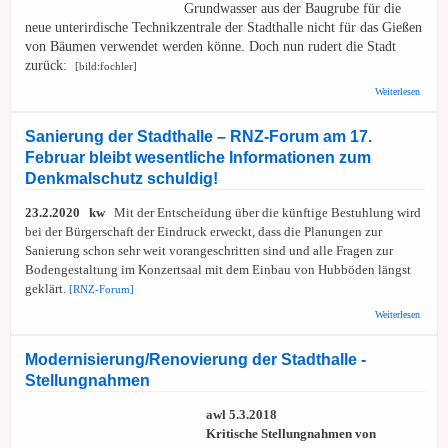
Grundwasser aus der Baugrube für die
neue unterirdische Technikzentrale der Stadthalle nicht für das Gießen
von Bäumen verwendet werden könne. Doch nun rudert die Stadt
zurück:
[bild:fochler]
über 
Weiterlesen
Wasser
in die
Kanali
Sanierung der Stadthalle – RNZ-Forum am 17.
gepum
Februar bleibt wesentliche Informationen zum
Denkmalschutz schuldig!
23.2.2020 kw
Mit der Entscheidung über die künftige Bestuhlung wird
bei der Bürgerschaft der Eindruck erweckt, dass die Planungen zur
Sanierung schon sehr weit vorangeschritten sind und alle Fragen zur
Bodengestaltung im Konzertsaal mit dem Einbau von Hubböden längst
geklärt.
[
RNZ-Forum]
über S
Weiterlesen
der Sta
– RNZ
am 17.
Modernisierung/Renovierung der Stadthalle -
bleibt
Stellungnahmen
wesent
Inform
zum
awl 5.3.2018
Denkm
Kritische Stellungnahmen von
schuld