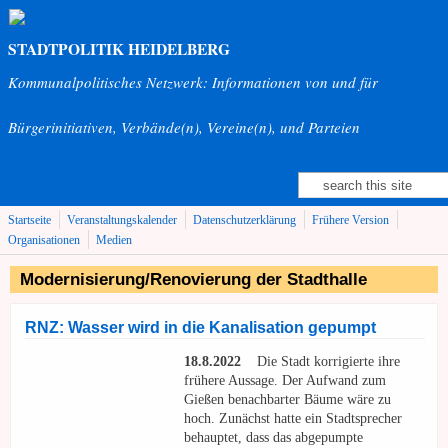
Direkt zum Inhalt
STADTPOLITIK HEIDELBERG
Kommunalpolitisches Netzwerk: Informationen von und für
Bürgerinitiativen, Verbände(n), Vereine(n), und Parteien
Suche
Suchformular
Startseite
Veranstaltungskalender
Datenschutzerklärung
Frühere Version
Organisationen
Medien
Modernisierung/Renovierung der Stadthalle
RNZ: Wasser wird in die Kanalisation gepumpt
18.8.2022
Die Stadt korrigierte ihre
frühere Aussage. Der Aufwand zum
Gießen benachbarter Bäume wäre zu
hoch. Zunächst hatte ein Stadtsprecher
behauptet, dass das abgepumpte