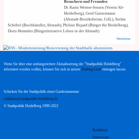
Besuchern und Freunden
Dr. Karin Werner-Jensen (Verein Alt-
Heidelberg), Gerd Guntermann
(Altstadt-Bezirksbeirat, GAL), Stefan
Schöbel (Buchhändler, Altstadt), Philine Bujard (Bürger für Heidelberg),
Doris Hemmler (Bürgerinitiative Leben in der Altstadt)
über
Weiterlesen
Modern
der Sta
Stellu
Wenn Sie über eine umfangreichere Aktualisierung der "Stadtpolitik Heidelberg"
informiert werden wollen, können Sie sich in unsere
Mailing-Liste
eintragen lassen.
Schicken Sie der Stadtpolitik einen Gastkommentar:
redaktion@stadtpolitik-heidelberg.de
© Stadtpolitik Heidelberg 1999-2022
Redaktion
Impressum