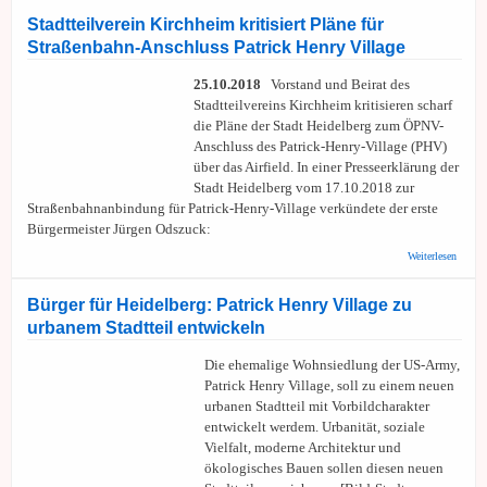
Zukunf
mit gr
Stadtteilverein Kirchheim kritisiert Pläne für
Straßenbahn-Anschluss Patrick Henry Village
25.10.2018
Vorstand und Beirat des
Stadtteilvereins Kirchheim kritisieren scharf
die Pläne der Stadt Heidelberg zum ÖPNV-
Anschluss des Patrick-Henry-Village (PHV)
über das Airfield. In einer Presseerklärung der
Stadt Heidelberg vom 17.10.2018 zur
Straßenbahnanbindung für Patrick-Henry-Village verkündete der erste
Bürgermeister Jürgen Odszuck:
über
Weiterlesen
Stadtte
Kirch
kritisie
Bürger für Heidelberg: Patrick Henry Village zu
Pläne 
urbanem Stadtteil entwickeln
Straße
Anschl
Patric
Die ehemalige Wohnsiedlung der US-Army,
Villag
Patrick Henry Village, soll zu einem neuen
urbanen Stadtteil mit Vorbildcharakter
entwickelt werdem. Urbanität, soziale
Vielfalt, moderne Architektur und
ökologisches Bauen sollen diesen neuen