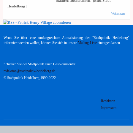
Stadtteil auszeichnen. [Bild:Stadt
Heidelberg]
über
Weiterlesen
Bürger
Heidel
Patric
Henry
Villag
Wenn Sie über eine umfangreichere Aktualisierung der "Stadtpolitik Heidelberg"
urban
Stadtte
informiert werden wollen, können Sie sich in unsere
Mailing-Liste
eintragen lassen.
entwic
Schicken Sie der Stadtpolitik einen Gastkommentar:
redaktion@stadtpolitik-heidelberg.de
© Stadtpolitik Heidelberg 1999-2022
Redaktion
Impressum