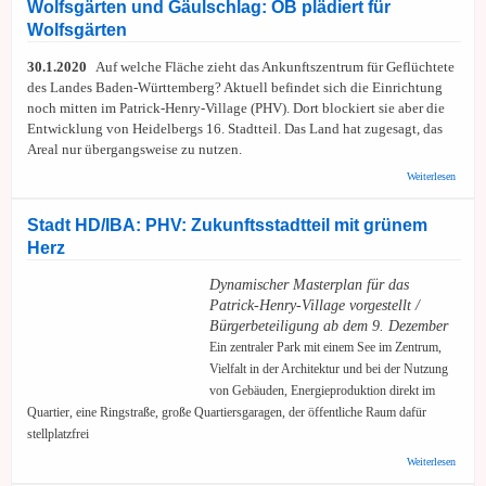
Wolfsgärten und Gäulschlag: OB plädiert für
im PH
Wolfsgärten
30.1.2020
Auf welche Fläche zieht das Ankunftszentrum für Geflüchtete
des Landes Baden-Württemberg? Aktuell befindet sich die Einrichtung
noch mitten im Patrick-Henry-Village (PHV). Dort blockiert sie aber die
Entwicklung von Heidelbergs 16. Stadtteil. Das Land hat zugesagt, das
Areal nur übergangsweise zu nutzen.
über S
Weiterlesen
Ankunf
Entsch
zwisch
Stadt HD/IBA: PHV: Zukunftsstadtteil mit grünem
Wolfsg
Herz
Gäulsc
plädier
Wolfsg
Dynamischer Masterplan für das
Patrick-Henry-Village vorgestellt /
Bürgerbeteiligung ab dem 9. Dezember
Ein zentraler Park mit einem See im Zentrum,
Vielfalt in der Architektur und bei der Nutzung
von Gebäuden, Energieproduktion direkt im
Quartier, eine Ringstraße, große Quartiersgaragen, der öffentliche Raum dafür
stellplatzfrei
über S
Weiterlesen
HD/IB