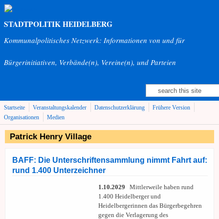
Direkt zum Inhalt
STADTPOLITIK HEIDELBERG
Kommunalpolitisches Netzwerk: Informationen von und für
Bürgerinitiativen, Verbände(n), Vereine(n), und Parteien
Suche
Suchformular
Startseite
Veranstaltungskalender
Datenschutzerklärung
Frühere Version
Organisationen
Medien
Patrick Henry Village
BAFF: Die Unterschriftensammlung nimmt Fahrt auf:
rund 1.400 Unterzeichner
1.10.2029
Mittlerweile haben rund
1.400 Heidelberger und
Heidelbergerinnen das Bürgerbegehren
gegen die Verlagerung des