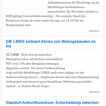
Ankunftszentrums für Flüchtlinge an das
Heidelberger Autobahnkreuz
unterzeichnet. Bis November werden ca.
8000 gültige Unterschriften benötigt. - Ein zentraler Stand des
Bündnisses findet ab sofort immer freitags von 14-18 Uhr am
Bismarckplatz statt.
über 
Weiterlesen
Unters
nimmt 
1.400 
DIE LINKE kritisiert Abriss von Wohngebäuden im
PH
31.7.2020
Nach dem dynamischen
Masterplan sollen auf der Konversionsfläche
PHV etwa 73% aller Bestandswohnungen
abgerissen werden. Von dieser Größenordnung
zeigt sich die Heidelberger LINKE nach einer Anfrage bei der
Stadtverwaltung entsetzt: „Stattdessen könnte mit einer Objektsanierung
Geld gespart und dennoch guter bezahlbarer Wohnraum geschaffen
werden“, so Stadtrat Bernd Zieger.
über D
Weiterlesen
LINK
kritisie
Abriss
Standort Ankunftszentrum: Entscheidung zwischen
Wohng