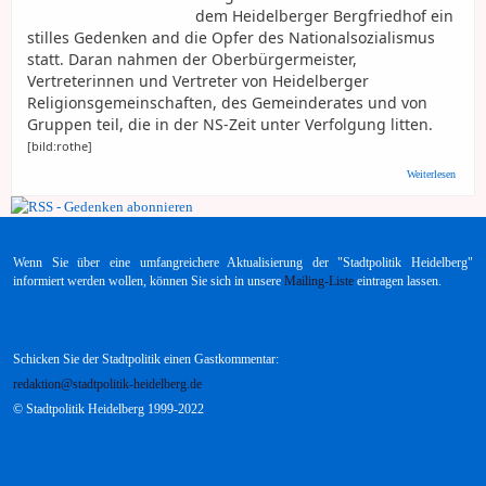
dem Heidelberger Bergfriedhof ein
stilles Gedenken and die Opfer des Nationalsozialismus
statt. Daran nahmen der Oberbürgermeister,
Vertreterinnen und Vertreter von Heidelberger
Religionsgemeinschaften, des Gemeinderates und von
Gruppen teil, die in der NS-Zeit unter Verfolgung litten.
[bild:rothe]
über S
Weiterlesen
Gedenk
Opfer 
Nation
Wenn Sie über eine umfangreichere Aktualisierung der "Stadtpolitik Heidelberg"
informiert werden wollen, können Sie sich in unsere
Mailing-Liste
eintragen lassen.
Schicken Sie der Stadtpolitik einen Gastkommentar:
redaktion@stadtpolitik-heidelberg.de
© Stadtpolitik Heidelberg 1999-2022