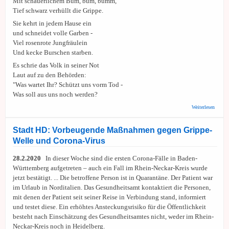
Mit schauerlichem Bum, bum, bumm,
Tief schwarz verhüllt die Grippe.
Sie kehrt in jedem Hause ein
und schneidet volle Garben -
Viel rosenrote Jungfräulein
Und kecke Burschen starben.
Es schrie das Volk in seiner Not
Laut auf zu den Behörden:
"Was wartet Ihr? Schützt uns vorm Tod -
Was soll aus uns noch werden?
über
Weiterlesen
Anony
Die
Grippe
Stadt HD: Vorbeugende Maßnahmen gegen Grippe-
und di
Welle und Corona-Virus
Mensc
28.2.2020
In dieser Woche sind die ersten Corona-Fälle in Baden-
Württemberg aufgetreten – auch ein Fall im Rhein-Neckar-Kreis wurde
jetzt bestätigt. ... Die betroffene Person ist in Quarantäne. Der Patient war
im Urlaub in Norditalien. Das Gesundheitsamt kontaktiert die Personen,
mit denen der Patient seit seiner Reise in Verbindung stand, informiert
und testet diese. Ein erhöhtes Ansteckungsrisiko für die Öffentlichkeit
besteht nach Einschätzung des Gesundheitsamtes nicht, weder im Rhein-
Neckar-Kreis noch in Heidelberg.