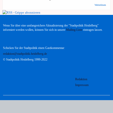
über S
Weiterlesen
HD:
Vorbeu
Maßna
gegen
Grippe
Wenn Sie über eine umfangreichere Aktualisierung der "Stadtpolitik Heidelberg"
Welle 
Corona
informiert werden wollen, können Sie sich in unsere
Mailing-Liste
eintragen lassen.
Virus
Schicken Sie der Stadtpolitik einen Gastkommentar:
redaktion@stadtpolitik-heidelberg.de
© Stadtpolitik Heidelberg 1999-2022
Redaktion
Impressum