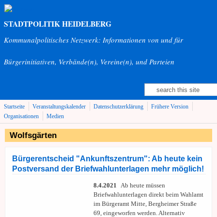
Direkt zum Inhalt
STADTPOLITIK HEIDELBERG
Kommunalpolitisches Netzwerk: Informationen von und für
Bürgerinitiativen, Verbände(n), Vereine(n), und Parteien
Suche
Suchformular
Startseite
Veranstaltungskalender
Datenschutzerklärung
Frühere Version
Organisationen
Medien
Wolfsgärten
Bürgerentscheid "Ankunftszentrum": Ab heute kein
Postversand der Briefwahlunterlagen mehr möglich!
8.4.2021
Ab heute müssen
Briefwahlunterlagen direkt beim Wahlamt
im Bürgeramt Mitte, Bergheimer Straße
69, eingeworfen werden. Alternativ