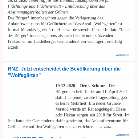
20.12.2020
Teilerfolg für das Bündnis Ankunftszentrum für
Flüchtlinge und Flächenerhalt - Enttäuschung über das
Abstimmungsverhalten der Grünen
Das Bürger* innenbegehren gegen die Verlagerung des
Ankunftszentrums für Geflüchtete auf das Areal „Wolfsgärten“ ist
formal für zulässig erklärt - Hier wurde sowohl für die Initiator*innen
des Bürger* innenbegehrens als auch für die unterstützenden
Fraktionen im Heidelberger Gemeinderat ein wichtiger Teilerfolg
erzielt.
über 
Weiterlesen
GAL, 
Bürger
für zul
RNZ: Jetzt entscheidet die Bevölkerung über die
"Wolfsgärten"
19.12.2020 Denis Schnur
Der
Bürgerentscheid findet am 11. April 2021
statt. Für [eine] zweite Fragestellung gab
es keine Mehrheit. Ein neuer Grünen-
Vorstoß wurde im Rat abgebügelt. Diese
acht Hektar sorgen seit 2018 für Streit: Im
Juni hatte der Gemeinderat dafür gestimmt, das Ankunftszentrum für
Geflüchtete auf den Wolfsgärten neu zu errichten.
bild: rothe
über 
Weiterlesen