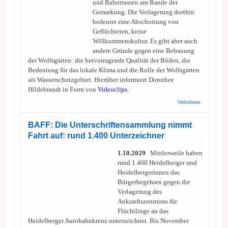
und Bahntrassen am Rande der
Gemarkung. Die Verlagerung dorthin
bedeutet eine Abschottung von
Geflüchteten, keine
Willkommenskultur. Es gibt aber auch
andere Gründe gegen eine Bebauung
der Wolfsgärten: die hervorragende Qualität der Böden, die
Bedeutung für das lokale Klima und die Rolle der Wolfsgärten
als Wasserschutzgebiet. Hierüber informiert Dorothee
Hildebrandt in Form von
Videoclips
.
über
Weiterlesen
BAFF/awl:
Wolfsgärten
als
BAFF: Die Unterschriftensammlung nimmt
Unterkunft
Fahrt auf: rund 1.400 Unterzeichner
für
Flüchtlinge
nicht
1.10.2029
Mittlerweile haben
geeignet
rund 1.400 Heidelberger und
Heidelbergerinnen das
Bürgerbegehren gegen die
Verlagerung des
Ankunftszentrums für
Flüchtlinge an das
Heidelberger Autobahnkreuz unterzeichnet. Bis November