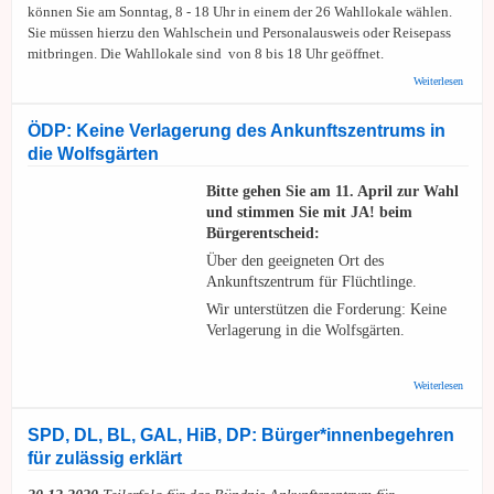
können Sie am Sonntag, 8 - 18 Uhr in einem der 26 Wahllokale wählen.
Sie müssen hierzu den Wahlschein und Personalausweis oder Reisepass
mitbringen. Die Wahllokale sind von 8 bis 18 Uhr geöffnet.
über
Weiterlesen
Bürger
"Ankun
Ab heu
ÖDP: Keine Verlagerung des Ankunftszentrums in
Postve
die Wolfsgärten
Briefw
mehr m
Bitte gehen Sie am 11. April zur Wahl
und stimmen Sie mit JA! beim
Bürgerentscheid:
Über den geeigneten Ort des
Ankunftszentrum für Flüchtlinge.
Wir unterstützen die Forderung: Keine
Verlagerung in die Wolfsgärten.
über Ö
Weiterlesen
Verlag
Ankunf
in die
SPD, DL, BL, GAL, HiB, DP: Bürger*innenbegehren
für zulässig erklärt