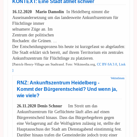
Jetzt
KONTEXT: Eine Stadt atmet schwer
entsch
die
16.12.2020 Mario Damolin
In Heidelberg nimmt die
Bevölk
Auseinandersetzung um das landesweite Ankunftszentrum
für
über d
"Wolfs
Flüchtlinge immer
seltsamere Züge an. Im
Zentrum der politischen
Rochaden: die Grünen. ...
Der Entscheidungsprozess bis heute ist kurzgefasst so abgelaufen:
Die Stadt erklärt sich bereit, auf ihrem Territorium ein zentrales
Ankunftszentrum für Flüchtlinge zu platzieren.
[Patrick-Henry-Village am Stadtrand. Foto: Wikimedia.org,
CC BY-SA 3.0
,
Link
]
über
Weiterlesen
KONTEX
RNZ: Ankunftszentrum Heidelberg -
Eine Stad
Kommt der Bürgerentscheid? Und wenn ja,
atmet
schwer
wie viele?
26.11.2020 Denis Schnur
Im Streit um das
Ankunftszentrum für Geflüchtete läuft alles auf einen
Bürgerentscheid hinaus. Dass das Bürgerbegehren gegen
eine Verlagerung auf die Wolfsgärten zulässig ist, stellte der
Hauptausschuss der Stadt am Dienstagabend einstimmig fest.
Darüber hinaus trafen die Gemeinderäte jedoch trotz einer