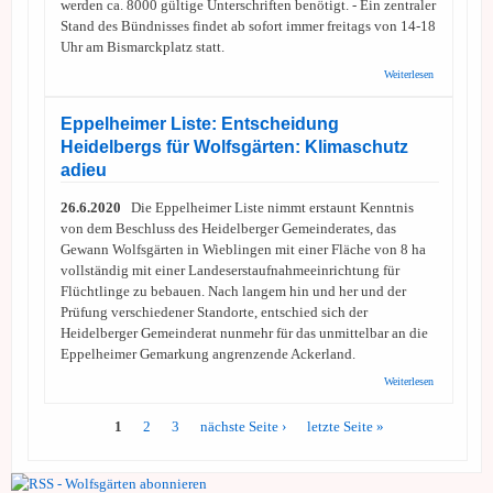
werden ca. 8000 gültige Unterschriften benötigt. - Ein zentraler
Stand des Bündnisses findet ab sofort immer freitags von 14-18
Uhr am Bismarckplatz statt.
über BAFF: 
Weiterlesen
Unterschrift
nimmt Fahrt 
1.400 Unterz
Eppelheimer Liste: Entscheidung
Heidelbergs für Wolfsgärten: Klimaschutz
adieu
26.6.2020
Die Eppelheimer Liste nimmt erstaunt Kenntnis
von dem Beschluss des Heidelberger Gemeinderates, das
Gewann Wolfsgärten in Wieblingen mit einer Fläche von 8 ha
vollständig mit einer Landeserstaufnahmeeinrichtung für
Flüchtlinge zu bebauen. Nach langem hin und her und der
Prüfung verschiedener Standorte, entschied sich der
Heidelberger Gemeinderat nunmehr für das unmittelbar an die
Eppelheimer Gemarkung angrenzende Ackerland.
über
Weiterlesen
Eppelheimer
Liste:
1
2
3
nächste Seite ›
letzte Seite »
Entscheidun
Seiten
Heidelbergs
für
Wolfsgärten:
Klimaschutz