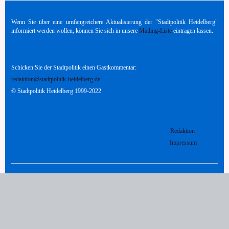
adieu
Wenn Sie über eine umfangreichere Aktualisierung der "Stadtpolitik Heidelberg"
informiert werden wollen, können Sie sich in unsere
Mailing-Liste
eintragen lassen.
Schicken Sie der Stadtpolitik einen Gastkommentar:
redaktion@stadtpolitik-heidelberg.de
© Stadtpolitik Heidelberg 1999-2022
Redaktion
Impressum