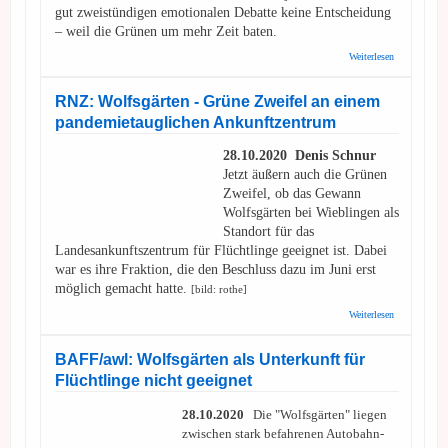
gut zweistündigen emotionalen Debatte keine Entscheidung
– weil die Grünen um mehr Zeit baten.
über RNZ:
Weiterlesen
Ankunftszen
Heidelberg -
Kommt der
RNZ: Wolfsgärten - Grüne Zweifel an einem
Bürgerentsch
pandemietauglichen Ankunftzentrum
Und wenn ja
wie viele?
28.10.2020 Denis Schnur
Jetzt äußern auch die Grünen
Zweifel, ob das Gewann
Wolfsgärten bei Wieblingen als
Standort für das
Landesankunftszentrum für Flüchtlinge geeignet ist. Dabei
war es ihre Fraktion, die den Beschluss dazu im Juni erst
möglich gemacht hatte.
[bild: rothe]
über RNZ:
Weiterlesen
Wolfsgärten -
Grüne Zweife
einem
BAFF/awl: Wolfsgärten als Unterkunft für
pandemietaug
Flüchtlinge nicht geeignet
Ankunftzent
28.10.2020
Die "Wolfsgärten" liegen
zwischen stark befahrenen Autobahn-