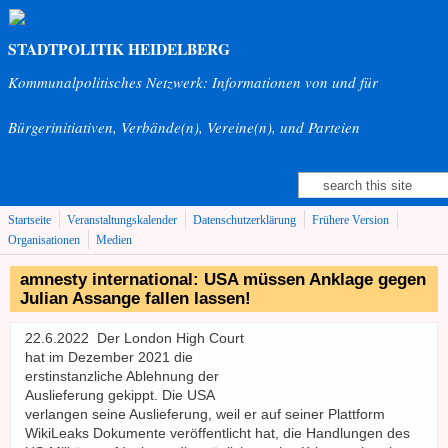
Direkt zum Inhalt
STADTPOLITIK HEIDELBERG
Kommunalpolitisches Netzwerk: Informationen von und für
Bürgerinitiativen, Verbände(n), Vereine(n), und Parteien
Suche
Suchformular
Startseite
Veranstaltungskalender
Datenschutzerklärung
Frühere Version
Organisationen
Medien
amnesty international: USA müssen Anklage gegen
Julian Assange fallen lassen!
22.6.2022 Der London High Court
hat im Dezember 2021 die
erstinstanzliche Ablehnung der
Auslieferung gekippt. Die USA
verlangen seine Auslieferung, weil er auf seiner Plattform
WikiLeaks Dokumente veröffentlicht hat, die Handlungen des