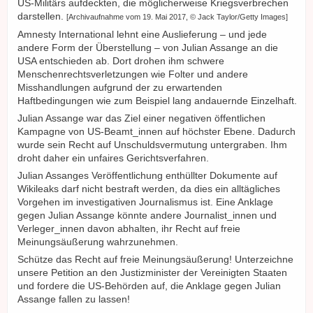
US-Militärs aufdeckten, die möglicherweise Kriegsverbrechen
darstellen.
[Archivaufnahme vom 19. Mai 2017, © Jack Taylor/Getty Images]
Amnesty International lehnt eine Auslieferung – und jede
andere Form der Überstellung – von Julian Assange an die
USA entschieden ab. Dort drohen ihm schwere
Menschenrechtsverletzungen wie Folter und andere
Misshandlungen aufgrund der zu erwartenden
Haftbedingungen wie zum Beispiel lang andauernde Einzelhaft.
Julian Assange war das Ziel einer negativen öffentlichen
Kampagne von US-Beamt_innen auf höchster Ebene. Dadurch
wurde sein Recht auf Unschuldsvermutung untergraben. Ihm
droht daher ein unfaires Gerichtsverfahren.
Julian Assanges Veröffentlichung enthüllter Dokumente auf
Wikileaks darf nicht bestraft werden, da dies ein alltägliches
Vorgehen im investigativen Journalismus ist. Eine Anklage
gegen Julian Assange könnte andere Journalist_innen und
Verleger_innen davon abhalten, ihr Recht auf freie
Meinungsäußerung wahrzunehmen.
Schütze das Recht auf freie Meinungsäußerung! Unterzeichne
unsere Petition an den Justizminister der Vereinigten Staaten
und fordere die US-Behörden auf, die Anklage gegen Julian
Assange fallen zu lassen!