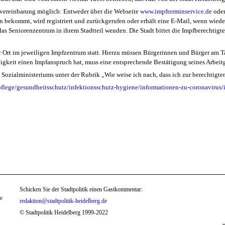
nvereinbarung möglich: Entweder über die Webseite
www.impfterminservice.de
oder
in bekommt, wird registriert und zurückgerufen oder erhält eine E-Mail, wenn wiede
as Seniorenzentrum in ihrem Stadtteil wenden. Die Stadt bittet die Impfberechti
r Ort im jeweiligen Impfzentrum statt. Hierzu müssen Bürgerinnen und Bürger am T
tigkeit einen Impfanspruch hat, muss eine entsprechende Bestätigung seines Arbei
Sozialministeriums unter der Rubrik „Wie weise ich nach, dass ich zur berechtigt
pflege/gesundheitsschutz/infektionsschutz-hygiene/informationen-zu-coronavirus/
Schicken Sie der Stadtpolitik einen Gastkommentar:
te
redaktion@stadtpolitik-heidelberg.de
© Stadtpolitik Heidelberg 1999-2022