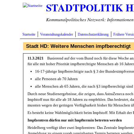
STADTPOLITIK 
Direkt zum Inhalt
Kommunalpolitisches Netzwerk: Informationen v
Startseite
Veranstaltungskalender
Datenschutzerklärung
Frühere Versi
Stadt HD: Weitere Menschen impfberechtigt
11.3.2021
Basierend auf der vom Bund noch für diese Woche ang
für alle mit hoher Priorität impfberechtigte Menschen ab 16 Jah
16-17-jährige Impfberechtigte nach § 3 der Bundesimpfverordn
alle Personen ab 70 Jahren
alle Menschen ab 65 Jahren, die nach §3 impfberechtigt sind
Durch neue Studienergebnisse, die zeigen, dass AstraZeneca noc
Impfstoff nun für alle ab 18 Jahren zu empfehlen. Das bedeutet, 
mussten wegen der geringen Verfügbarkeit bisher für Menschen über
Es besteht keine Wahlmöglichkeit beim Impfstoff. Mit Erhalt der
Impfzentren dürfen nur mit Impftermin betreten werden
Heidelberg verfügt über zwei Impfzentren: Das Zentrale Impfzent
Anmeldung zu einem vorab vereinbarten Termin betreten werden. 