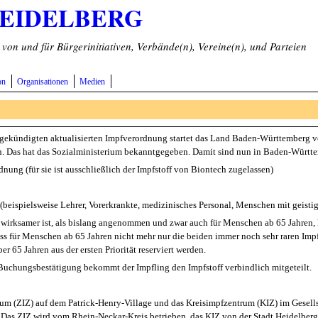
HEIDELBERG
on und für Bürgerinitiativen, Verbände(n), Vereine(n), und Parteien
on
Organisationen
Medien
ekündigten aktualisierten Impfverordnung startet das Land Baden-Württemberg v
ren. Das hat das Sozialministerium bekanntgegeben. Damit sind nun in Baden-Württ
ung (für sie ist ausschließlich der Impfstoff von Biontech zugelassen)
 (beispielsweise Lehrer, Vorerkrankte, medizinisches Personal, Menschen mit geist
h wirksamer ist, als bislang angenommen und zwar auch für Menschen ab 65 Jahren
dass für Menschen ab 65 Jahren nicht mehr nur die beiden immer noch sehr raren Im
 65 Jahren aus der ersten Priorität reserviert werden.
 Buchungsbestätigung bekommt der Impfling den Impfstoff verbindlich mitgeteilt.
rum (ZIZ) auf dem Patrick-Henry-Village und das Kreisimpfzentrum (KIZ) im Gesell
Das ZIZ wird vom Rhein-Neckar-Kreis betrieben, das KIZ von der Stadt Heidelberg