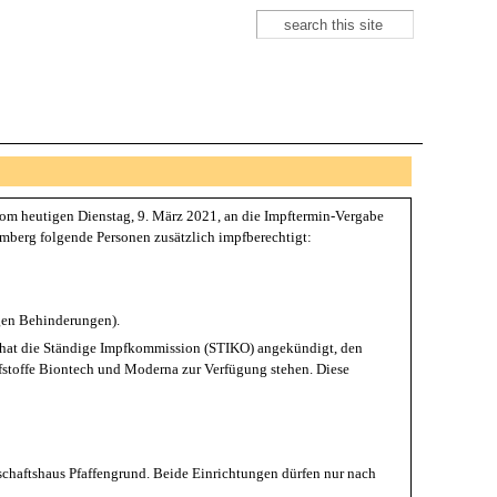
Suche
Suchformular
om heutigen Dienstag, 9. März 2021, an die Impftermin-Vergabe
emberg folgende Personen zusätzlich impfberechtigt:
igen Behinderungen).
, hat die Ständige Impfkommission (STIKO) angekündigt, den
pfstoffe Biontech und Moderna zur Verfügung stehen. Diese
schaftshaus Pfaffengrund. Beide Einrichtungen dürfen nur nach
.