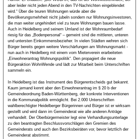
aber leider nicht jeden Abend in den TV-Nachrichten eingeblendet 
wird.“ Über die teuren Wohnungen würde aber die 
Bevölkerungsmehrheit nicht jubeln sondern nur Wohnungsinvestoren, 
Auch in Heidelberg und seinem Umland ist der Wohnraumbedarf 
riesig für das „Bodenpersonal“ – gemeint sind die mittleren, unteren 
und untersten Einkommensbezieher. In vielen Städten wehren sich 
Bürger bereits gegen weitere Verschärfungen am Wohnungsmarkt - 
nun auch in Heidelberg mit einem vom Mieterverein erarbeiteten 
„Einwohnerantrag Wohnungspolitik“. Den propagiert die neue 
Bürgeraktion WohnWende und lädt zur Mitarbeit beim Unterschriften 
sammeln ein.

In Heidelberg ist das Instrument des Bürgerentscheids gut bekannt. 
Kaum jemand kennt aber den Einwohnerantrag im § 20 b der 
Gemeindeordnung Baden-Württemberg, der konkrete Interventionen 
in die Kommunalpolitik ermöglicht. Bei 2.000 Unterschriften 
wahlberechtigter Heidelberger Bürgerinnen und Bürger ist er wirksam 
gestellt und wird dann im Gemeinderat wie alle anderen Anträge 
verhandelt. Der Oberbürgermeister legt eine Verhandlungsunterlage 
zu den beantragten Beschlussvorschlägen den Gremien des 
Gemeinderats und auch den Bezirksbeiräten vor, bevor letztlich der 
Gemeinderat abstimmt. 
