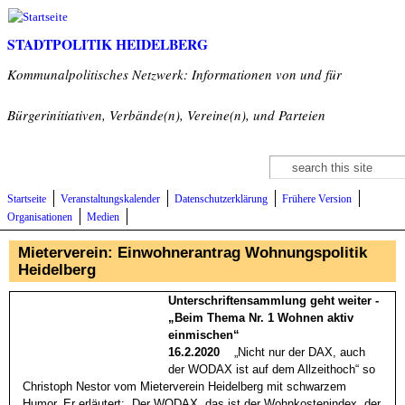
Direkt zum Inhalt
STADTPOLITIK HEIDELBERG
Kommunalpolitisches Netzwerk: Informationen von und für
Bürgerinitiativen, Verbände(n), Vereine(n), und Parteien
Suche
Suchformular
Startseite
Veranstaltungskalender
Datenschutzerklärung
Frühere Version
Organisationen
Medien
Mieterverein: Einwohnerantrag Wohnungspolitik
Heidelberg
Unterschriftensammlung geht weiter - 
„Beim Thema Nr. 1 Wohnen aktiv 
einmischen“
16.2.2020
    „Nicht nur der DAX, auch 
der WODAX ist auf dem Allzeithoch“ so 
Christoph Nestor vom Mieterverein Heidelberg mit schwarzem 
Humor. Er erläutert: „Der WODAX, das ist der Wohnkostenindex, der 