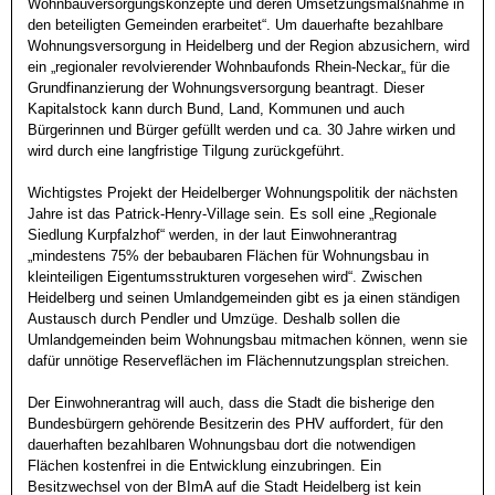
Wohnbauversorgungskonzepte und deren Umsetzungsmaßnahme in 
den beteiligten Gemeinden erarbeitet“. Um dauerhafte bezahlbare 
Wohnungsversorgung in Heidelberg und der Region abzusichern, wird 
ein „regionaler revolvierender Wohnbaufonds Rhein-Neckar„ für die 
Grundfinanzierung der Wohnungsversorgung beantragt. Dieser 
Kapitalstock kann durch Bund, Land, Kommunen und auch 
Bürgerinnen und Bürger gefüllt werden und ca. 30 Jahre wirken und 
wird durch eine langfristige Tilgung zurückgeführt. 

Wichtigstes Projekt der Heidelberger Wohnungspolitik der nächsten 
Jahre ist das Patrick-Henry-Village sein. Es soll eine „Regionale 
Siedlung Kurpfalzhof“ werden, in der laut Einwohnerantrag 
„mindestens 75% der bebaubaren Flächen für Wohnungsbau in 
kleinteiligen Eigentumsstrukturen vorgesehen wird“. Zwischen 
Heidelberg und seinen Umlandgemeinden gibt es ja einen ständigen 
Austausch durch Pendler und Umzüge. Deshalb sollen die 
Umlandgemeinden beim Wohnungsbau mitmachen können, wenn sie 
dafür unnötige Reserveflächen im Flächennutzungsplan streichen.

Der Einwohnerantrag will auch, dass die Stadt die bisherige den 
Bundesbürgern gehörende Besitzerin des PHV auffordert, für den 
dauerhaften bezahlbaren Wohnungsbau dort die notwendigen 
Flächen kostenfrei in die Entwicklung einzubringen. Ein 
Besitzwechsel von der BImA auf die Stadt Heidelberg ist kein 