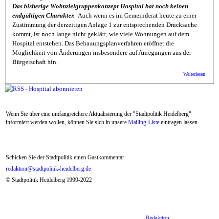
Das bisherige Wohnzielgruppenkonzept Hospital hat noch keinen
endgültigen Charakter.
Auch wenn es im Gemeinderat heute zu einer
Zustimmung der derzeitigen Anlage 1 zur entsprechenden Drucksache
kommt, ist noch lange nicht geklärt, wie viele Wohnungen auf dem
Hospital entstehen. Das Bebauungsplanverfahren eröffnet die
Möglichkeit von Änderungen insbesondere auf Anregungen aus der
Bürgerschaft hin.
über M
Weiterlesen
Brief 
des Ge
wohnun
Konzep
Konver
Wenn Sie über eine umfangreichere Aktualisierung der "Stadtpolitik Heidelberg"
"Hospi
informiert werden wollen, können Sie sich in unsere
Mailing-Liste
eintragen lassen.
Schicken Sie der Stadtpolitik einen Gastkommentar:
redaktion@stadtpolitik-heidelberg.de
© Stadtpolitik Heidelberg 1999-2022
Redaktion