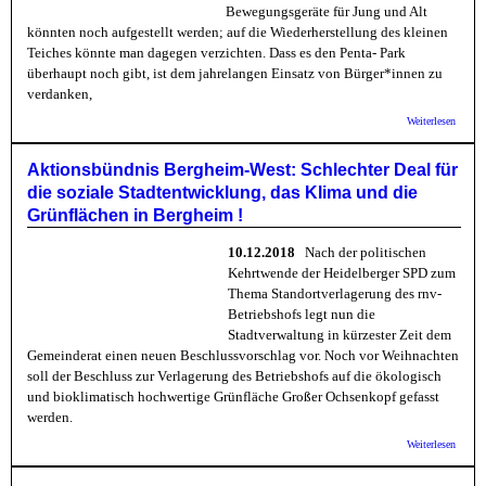
Bewegungsgeräte für Jung und Alt
könnten noch aufgestellt werden; auf die Wiederherstellung des kleinen
Teiches könnte man dagegen verzichten. Dass es den Penta- Park
überhaupt noch gibt, ist dem jahrelangen Einsatz von Bürger*innen zu
verdanken,
über
Weiterlesen
Aktion
Berghe
Gepfle
Aktionsbündnis Bergheim-West: Schlechter Deal für
Penta-
die soziale Stadtentwicklung, das Klima und die
Warum 
schon 
Grünflächen in Bergheim !
Jahren
10.12.2018
Nach der politischen
Kehrtwende der Heidelberger SPD zum
Thema Standortverlagerung des rnv-
Betriebshofs legt nun die
Stadtverwaltung in kürzester Zeit dem
Gemeinderat einen neuen Beschlussvorschlag vor. Noch vor Weihnachten
soll der Beschluss zur Verlagerung des Betriebshofs auf die ökologisch
und bioklimatisch hochwertige Grünfläche Großer Ochsenkopf gefasst
werden.
über
Weiterlesen
Aktion
Berghe