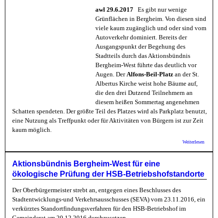
awl 29.6.2017
Es gibt nur wenige
Grünflächen in Bergheim. Von diesen sind
viele kaum zugänglich und oder sind vom
Autoverkehr dominiert. Bereits der
Ausgangspunkt der Begehung des
Stadtteils durch das Aktionsbündnis
Bergheim-West führte das deutlich vor
Augen. Der
Alfons-Beil-Platz
an der St.
Albertus Kirche weist hohe Bäume auf,
die den drei Dutzend Teilnehmern an
diesem heißen Sommertag angenehmen
Schatten spendeten. Der größte Teil des Platzes wird als Parkplatz benutzt,
eine Nutzung als Treffpunkt oder für Aktivitäten von Bürgern ist zur Zeit
kaum möglich.
über
Weiterlesen
Aktion
Berghe
Begehu
Aktionsbündnis Bergheim-West für eine
Grünfl
ökologische Prüfung der HSB-Betriebshofstandorte
Der Oberbürgermeister strebt an, entgegen eines Beschlusses des
Stadtentwicklungs-und Verkehrsausschusses (SEVA) vom 23.11.2016, ein
verkürztes Standortfindungsverfahren für den HSB-Betriebshof im
Gemeinderat am 20.12.2016 durchzusetzen.