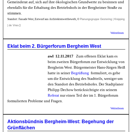
Gemeinderat auf, sich auf ihre ökologischen Grundwerte zu besinnen und
ebenfalls für die Erhaltung des Betriebshofs in der Bergheimer Straße zu
stimmen.
Standort: Fassade West, Entwurf aus Architektenwettbewerb, ©
Planungsgruppe Gestering | Knipping
| de Vries
]
über
Weiterlesen
Aktion
Berghe
Betrie
Eklat beim 2. Bürgerforum Bergheim West
in der
Straße
awl 12.11.2017
Zum offenen Eklat kam es
beim zweiten Bürgerforum zur Entwicklung von
Bergheim West. Bürgermeister Hans-Jürgen Heiß
hatte in seiner
Begrüßung
formuliert, es gehe
um die Entwicklung des Stadtteils, weniger um
den Standort des Betriebshofes. Der Stadtplaner
Philipp Dechow berücksichtigte ein seinem
Referat
nur einen Teil der im 1. Bürgerforum
formulierten Probleme und Fragen.
über E
Weiterlesen
beim 2
Bürger
Bergh
Aktionsbündnis Bergheim-West: Begehung der
West
Grünflächen