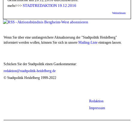
mehr>>>
STADTREDAKTION 19.12.2016
über
Weiterlesen
Aktion
Berghe
eine ö
Prüfun
Betrie
Wenn Sie über eine umfangreichere Aktualisierung der "Stadtpolitik Heidelberg"
informiert werden wollen, können Sie sich in unsere
Mailing-Liste
eintragen lassen.
Schicken Sie der Stadtpolitik einen Gastkommentar:
redaktion@stadtpolitik-heidelberg.de
© Stadtpolitik Heidelberg 1999-2022
Redaktion
Impressum