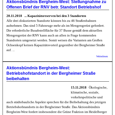
Schlec
Aktionsbündnis Bergheim-West: Stellungnahme zu
für die
Offenen Brief der RNV betr. Standort Betriebshof
Stadte
das Kl
die Gr
20.11.2018 ... Kapazitätsreserven bei den 3 Standorten
in Ber
Alle drei diskutierten Standorte können bis zu 46 Straßenbahnen
aufnehmen. Das sind 5 Fahrzeuge mehr als im Mengengerüst gefordert.
Die erforderliche Busabstellfläche für 37 Busse gemäß dem aktuellen
Mengengerüst der RNV kann auch an allen in Frage kommenden
Standorten umgesetzt werden. Somit weisen die Varianten am Großen
Ochsenkopf keinen Kapazitätsvorteil gegenüber der Bergheimer Straße
auf. ...
über
Weiterlesen
Aktion
Berghe
Stellu
Aktionsbündnis Bergheim-West:
zu Off
Betriebshofstandort in der Bergheimer Straße
Brief 
betr. S
beibehalten
Betrie
15.11.2018
Ökologische,
klimatische, soziale,
verkehrspolitische und
auch städtebauliche Aspekte sprechen für die Beibehaltung des jetzigen
Betriebshofstandorts in der Bergheimer Straße. Das Aktionsbündnis
Bergheim-West fordert insbesondere die Grüne Fraktion im Heidelberger