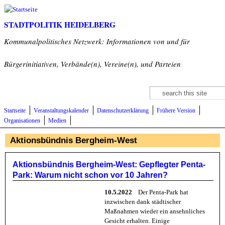
Direkt zum Inhalt
STADTPOLITIK HEIDELBERG
Kommunalpolitisches Netzwerk: Informationen von und für
Bürgerinitiativen, Verbände(n), Vereine(n), und Parteien
Suche
Suchformular
Startseite
Veranstaltungskalender
Datenschutzerklärung
Frühere Version
Organisationen
Medien
Aktionsbündnis Bergheim-West
Aktionsbündnis Bergheim-West: Gepflegter Penta-
Park: Warum nicht schon vor 10 Jahren?
10.5.2022
Der Penta-Park hat
inzwischen dank städtischer
Maßnahmen wieder ein ansehnliches
Gesicht erhalten. Einige