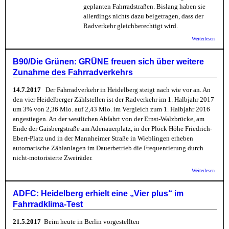
geplanten Fahrradstraßen. Bislang haben sie
allerdings nichts dazu beigetragen, dass der
Radverkehr gleichberechtigt wird.
über B
Weiterlesen
Grünen
Heidel
nichts 
B90/Die Grünen: GRÜNE freuen sich über weitere
Gleich
Zunahme des Fahrradverkehrs
der Ra
beiget
14.7.2017
Der Fahrradverkehr in Heidelberg steigt nach wie vor an. An
den vier Heidelberger Zählstellen ist der Radverkehr im 1. Halbjahr 2017
um 3% von 2,36 Mio. auf 2,43 Mio. im Vergleich zum 1. Halbjahr 2016
angestiegen. An der westlichen Abfahrt von der Ernst-Walzbrücke, am
Ende der Gaisbergstraße am Adenauerplatz, in der Plöck Höhe Friedrich-
Ebert-Platz und in der Mannheimer Straße in Wieblingen erheben
automatische Zählanlagen im Dauerbetrieb die Frequentierung durch
nicht-motorisierte Zweiräder.
über B
Weiterlesen
Grünen
GRÜNE
sich ü
ADFC: Heidelberg erhielt eine „Vier plus“ im
weiter
Fahrradklima-Test
Zunah
Fahrra
21.5.2017
Beim heute in Berlin vorgestellten