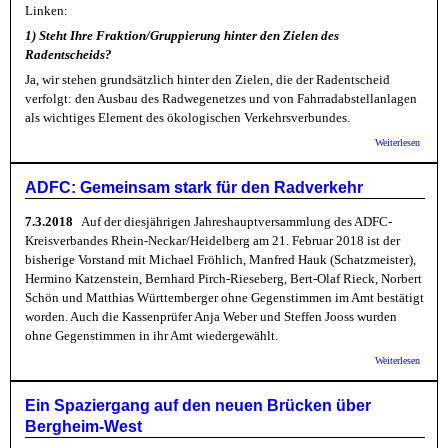
Linken:
1) Steht Ihre Fraktion/Gruppierung hinter den Zielen des
Radentscheids?
Ja, wir stehen grundsätzlich hinter den Zielen, die der Radentscheid
verfolgt: den Ausbau des Radwegenetzes und von Fahrradabstellanlagen
als wichtiges Element des ökologischen Verkehrsverbundes.
über B
Weiterlesen
Linke:
stehen 
den Zi
ADFC: Gemeinsam stark für den Radverkehr
des
Radent
7.3.2018
Auf der diesjährigen Jahreshauptversammlung des ADFC-
Kreisverbandes Rhein-Neckar/Heidelberg am 21. Februar 2018 ist der
bisherige Vorstand mit Michael Fröhlich, Manfred Hauk (Schatzmeister),
Hermino Katzenstein, Bernhard Pirch-Rieseberg, Bert-Olaf Rieck, Norbert
Schön und Matthias Württemberger ohne Gegenstimmen im Amt bestätigt
worden. Auch die Kassenprüfer Anja Weber und Steffen Jooss wurden
ohne Gegenstimmen in ihr Amt wiedergewählt.
über
Weiterlesen
ADFC
Gemei
stark f
Ein Spaziergang auf den neuen Brücken über
den
Bergheim-West
Radver