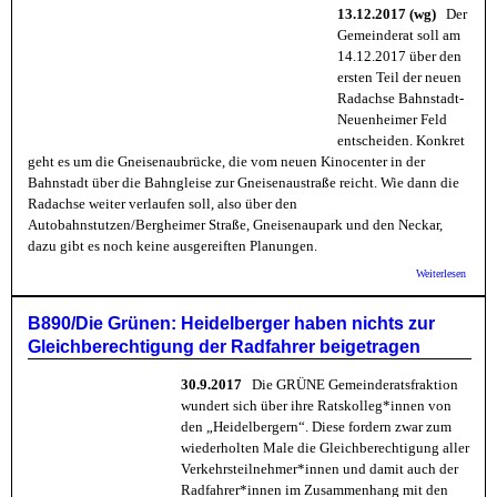
13.12.2017 (wg)
Der
Gemeinderat soll am
14.12.2017 über den
ersten Teil der neuen
Radachse Bahnstadt-
Neuenheimer Feld
entscheiden. Konkret
geht es um die Gneisenaubrücke, die vom neuen Kinocenter in der
Bahnstadt über die Bahngleise zur Gneisenaustraße reicht. Wie dann die
Radachse weiter verlaufen soll, also über den
Autobahnstutzen/Bergheimer Straße, Gneisenaupark und den Neckar,
dazu gibt es noch keine ausgereiften Planungen.
über E
Weiterlesen
Spazie
auf de
neuen
B890/Die Grünen: Heidelberger haben nichts zur
Brück
Gleichberechtigung der Radfahrer beigetragen
über
Bergh
West
30.9.2017
Die GRÜNE Gemeinderatsfraktion
wundert sich über ihre Ratskolleg*innen von
den „Heidelbergern“. Diese fordern zwar zum
wiederholten Male die Gleichberechtigung aller
Verkehrsteilnehmer*innen und damit auch der
Radfahrer*innen im Zusammenhang mit den