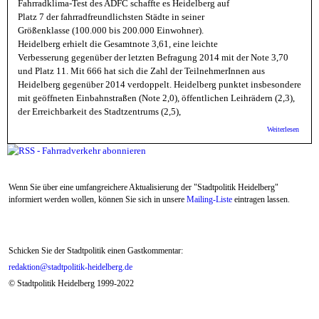
Fahrradklima-Test des ADFC schaffte es Heidelberg auf
Platz 7 der fahrradfreundlichsten Städte in seiner
Größenklasse (100.000 bis 200.000 Einwohner).
Heidelberg erhielt die Gesamtnote 3,61, eine leichte
Verbesserung gegenüber der letzten Befragung 2014 mit der Note 3,70
und Platz 11. Mit 666 hat sich die Zahl der TeilnehmerInnen aus
Heidelberg gegenüber 2014 verdoppelt. Heidelberg punktet insbesondere
mit geöffneten Einbahnstraßen (Note 2,0), öffentlichen Leihrädern (2,3),
der Erreichbarkeit des Stadtzentrums (2,5),
über 
Weiterlesen
Heidel
erhielt
„Vier 
im
Fahrra
Wenn Sie über eine umfangreichere Aktualisierung der "Stadtpolitik Heidelberg"
Test
informiert werden wollen, können Sie sich in unsere
Mailing-Liste
eintragen lassen.
Schicken Sie der Stadtpolitik einen Gastkommentar:
redaktion@stadtpolitik-heidelberg.de
© Stadtpolitik Heidelberg 1999-2022