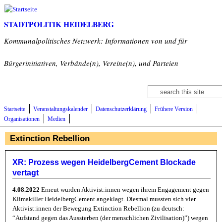
Direkt zum Inhalt
STADTPOLITIK HEIDELBERG
Kommunalpolitisches Netzwerk: Informationen von und für
Bürgerinitiativen, Verbände(n), Vereine(n), und Parteien
Suche
Suchformular
Startseite
Veranstaltungskalender
Datenschutzerklärung
Frühere Version
Organisationen
Medien
Extinction Rebellion
XR: Prozess wegen HeidelbergCement Blockade
vertagt
4.08.2022
Erneut wurden Aktivist:innen wegen ihrem Engagement gegen
Klimakiller HeidelbergCement angeklagt. Diesmal mussten sich vier
Aktivist:innen der Bewegung Extinction Rebellion (zu deutsch:
“Aufstand gegen das Aussterben (der menschlichen Zivilisation)”) wegen