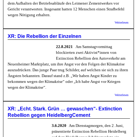
dem Aufhalten der Betriebsabläufe des Leimener Zementwerkes vor
Gericht verantworten. Insgesamt hatten 12 Menschen einen Strafbefehl
wegen Nötigung erhalten.
über X
Weiterlesen
wegen
Heidel
Blocka
XR: Die Rebellion der Einzelnen
22.8.2021
Am Samstagvormittag
blockierten zwei Aktivist*innen von
Extinction Rebellion den Autoverkehr am
Neuenheimer Marktplatz, um ihre Angst vor den Folgen der Klimakrise
auszudrücken. Das junge Paar trug Schilder, auf welchen sie sich zu ihren
Ängsten bekannten. Darauf stand z.B. „Wir haben Angst Kinder zu
bekommen wegen der Klimakrise“ oder „Ich habe Angst vor Kriegen
wegen der Klimakrise“.
über X
Weiterlesen
Die
Rebell
der
XR: „Echt. Stark. Grün … gewaschen“- Extinction
Einzel
Rebellion gegen HeidelbergCement
3.6.2020
Am Dienstagmorgen, den 2. Juni,
präsentierte Extinction Rebellion Heidelberg