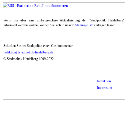
Extinc
Tanz-D
Teilne
sofort
gegen 
Wenn Sie über eine umfangreichere Aktualisierung der "Stadtpolitik Heidelberg"
informiert werden wollen, können Sie sich in unsere
Mailing-Liste
eintragen lassen.
Schicken Sie der Stadtpolitik einen Gastkommentar:
redaktion@stadtpolitik-heidelberg.de
© Stadtpolitik Heidelberg 1999-2022
Redaktion
Impressum