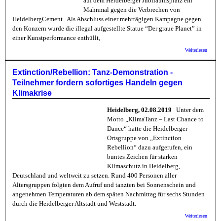
auf dem Heidelberger Jubiläumsplatz ein
Mahnmal gegen die Verbrechen von
HeidelbergCement. Als Abschluss einer mehrtägigen Kampagne gegen
den Konzern wurde die illegal aufgestellte Statue “Der graue Planet” in
einer Kunstperformance enthüllt,
über X
Weiterlesen
Stark.
gewasc
Extinc
Extinction/Rebellion: Tanz-Demonstration -
Rebell
Teilnehmer fordern sofortiges Handeln gegen
Heidel
Klimakrise
Heidelberg, 02.08.2019
Unter dem
Motto „KlimaTanz – Last Chance to
Dance“ hatte die Heidelberger
Ortsgruppe von „Extinction
Rebellion“ dazu aufgerufen, ein
buntes Zeichen für starken
Klimaschutz in Heidelberg,
Deutschland und weltweit zu setzen. Rund 400 Personen aller
Altersgruppen folgten dem Aufruf und tanzten bei Sonnenschein und
angenehmen Temperaturen ab dem späten Nachmittag für sechs Stunden
durch die Heidelberger Altstadt und Weststadt.
über
Weiterlesen