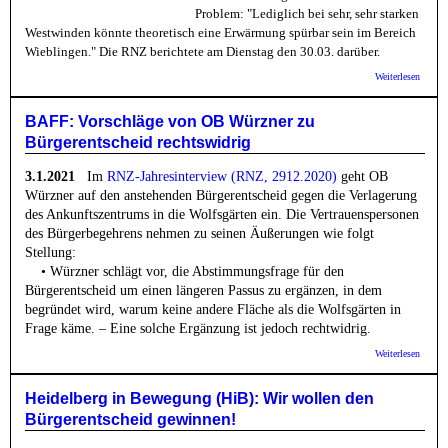
Problem: "Lediglich bei sehr, sehr starken
Westwinden könnte theoretisch eine Erwärmung spürbar sein im Bereich
Wieblingen." Die RNZ berichtete am Dienstag den 30.03. darüber.
über 
Weiterlesen
Winde
Nieder
dem
BAFF: Vorschläge von OB Würzner zu
Umwelt
Bürgerentscheid rechtswidrig
3.1.2021
Im
RNZ-Jahresinterview (RNZ, 2912.2020)
geht OB
Würzner auf den anstehenden Bürgerentscheid gegen die Verlagerung
des Ankunftszentrums in die Wolfsgärten ein. Die Vertrauenspersonen
des Bürgerbegehrens nehmen zu seinen Äußerungen wie folgt
Stellung:
• Würzner schlägt vor, die Abstimmungsfrage für den
Bürgerentscheid um einen längeren Passus zu ergänzen, in dem
begründet wird, warum keine andere Fläche als die Wolfsgärten in
Frage käme. – Eine solche Ergänzung ist jedoch rechtwidrig.
über 
Weiterlesen
Vorsch
OB Wü
Bürger
Heidelberg in Bewegung (HiB): Wir wollen den
rechts
Bürgerentscheid gewinnen!