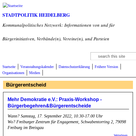
Direkt zum Inhalt
STADTPOLITIK HEIDELBERG
Kommunalpolitisches Netzwerk: Informationen von und für
Bürgerinitiativen, Verbände(n), Vereine(n), und Parteien
Suche
Suchformular
Startseite
Veranstaltungskalender
Datenschutzerklärung
Frühere Version
Organisationen
Medien
Bürgerentscheid
Mehr Demokratie e.V.: Praxis-Workshop -
Bürgerbegehren&Bürgerentscheide
Wann? Samstag, 17. September 2022, 10.30-17.00 Uhr
Wo? Freiburger Zentrum für Engagement, Schwabentorring 2, 79098
Freiburg im Breisgau
über M
Weiterlesen