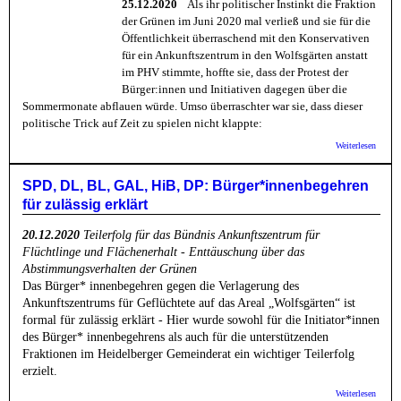
25.12.2020
Als ihr politischer Instinkt die Fraktion
der Grünen im Juni 2020 mal verließ und sie für die
Öffentlichkeit überraschend mit den Konservativen
für ein Ankunftszentrum in den Wolfsgärten anstatt
im PHV stimmte, hoffte sie, dass der Protest der
Bürger:innen und Initiativen dagegen über die
Sommermonate abflauen würde. Umso überraschter war sie, dass dieser
politische Trick auf Zeit zu spielen nicht klappte:
über H
Weiterlesen
in Be
(HiB):
wollen
SPD, DL, BL, GAL, HiB, DP: Bürger*innenbegehren
Bürger
für zulässig erklärt
gewinn
20.12.2020
Teilerfolg für das Bündnis Ankunftszentrum für
Flüchtlinge und Flächenerhalt - Enttäuschung über das
Abstimmungsverhalten der Grünen
Das Bürger* innenbegehren gegen die Verlagerung des
Ankunftszentrums für Geflüchtete auf das Areal „Wolfsgärten“ ist
formal für zulässig erklärt - Hier wurde sowohl für die Initiator*innen
des Bürger* innenbegehrens als auch für die unterstützenden
Fraktionen im Heidelberger Gemeinderat ein wichtiger Teilerfolg
erzielt.
über 
Weiterlesen