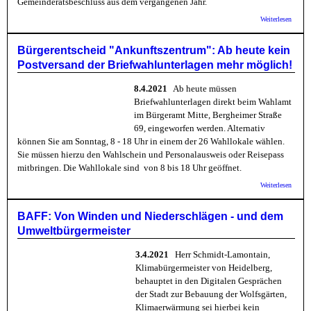
Gemeinderatsbeschluss aus dem vergangenen Jahr.
über S
Weiterlesen
Bürger
gegen 
des
Bürgerentscheid "Ankunftszentrum": Ab heute kein
Ankunf
Postversand der Briefwahlunterlagen mehr möglich!
erfolgr
8.4.2021
Ab heute müssen
Briefwahlunterlagen direkt beim Wahlamt
im Bürgeramt Mitte, Bergheimer Straße
69, eingeworfen werden. Alternativ
können Sie am Sonntag, 8 - 18 Uhr in einem der 26 Wahllokale wählen.
Sie müssen hierzu den Wahlschein und Personalausweis oder Reisepass
mitbringen. Die Wahllokale sind von 8 bis 18 Uhr geöffnet.
über
Weiterlesen
Bürger
"Ankun
Ab heu
BAFF: Von Winden und Niederschlägen - und dem
Postve
Umweltbürgermeister
Briefw
mehr m
3.4.2021
Herr Schmidt-Lamontain,
Klimabürgermeister von Heidelberg,
behauptet in den Digitalen Gesprächen
der Stadt zur Bebauung der Wolfsgärten,
Klimaerwärmung sei hierbei kein