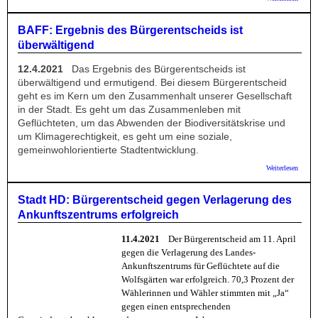
Praxis
Bürger
BAFF: Ergebnis des Bürgerentscheids ist
überwältigend
12.4.2021
Das Ergebnis des Bürgerentscheids ist
überwältigend und ermutigend. Bei diesem Bürgerentscheid
geht es im Kern um den Zusammenhalt unserer Gesellschaft
in der Stadt. Es geht um das Zusammenleben mit
Geflüchteten, um das Abwenden der Biodiversitätskrise und
um Klimagerechtigkeit, es geht um eine soziale,
gemeinwohlorientierte Stadtentwicklung.
über 
Weiterlesen
Ergebn
Bürger
ist
Stadt HD: Bürgerentscheid gegen Verlagerung des
überwä
Ankunftszentrums erfolgreich
11.4.2021
Der Bürgerentscheid am 11. April
gegen die Verlagerung des Landes-
Ankunftszentrums für Geflüchtete auf die
Wolfsgärten war erfolgreich. 70,3 Prozent der
Wählerinnen und Wähler stimmten mit „Ja“
gegen einen entsprechenden