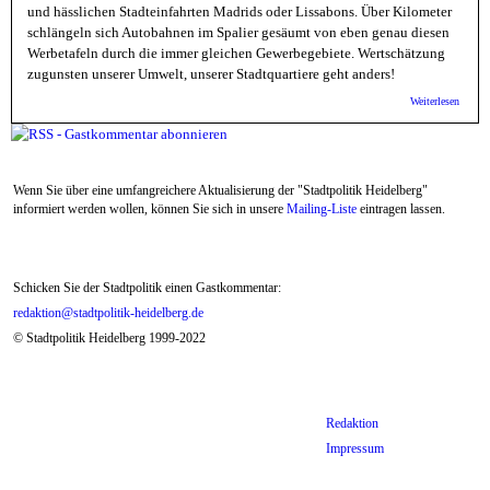
und hässlichen Stadteinfahrten Madrids oder Lissabons. Über Kilometer
schlängeln sich Autobahnen im Spalier gesäumt von eben genau diesen
Werbetafeln durch die immer gleichen Gewerbegebiete. Wertschätzung
zugunsten unserer Umwelt, unserer Stadtquartiere geht anders!
über R
Weiterlesen
Werbet
der
Römers
Gastk
Wenn Sie über eine umfangreichere Aktualisierung der "Stadtpolitik Heidelberg"
informiert werden wollen, können Sie sich in unsere
Mailing-Liste
eintragen lassen.
Schicken Sie der Stadtpolitik einen Gastkommentar:
redaktion@stadtpolitik-heidelberg.de
© Stadtpolitik Heidelberg 1999-2022
Redaktion
Impressum