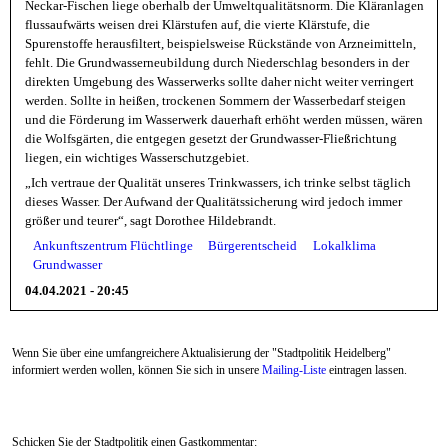
Neckar-Fischen liege oberhalb der Umweltqualitätsnorm. Die Kläranlagen
flussaufwärts weisen drei Klärstufen auf, die vierte Klärstufe, die
Spurenstoffe herausfiltert, beispielsweise Rückstände von Arzneimitteln,
fehlt. Die Grundwasserneubildung durch Niederschlag besonders in der
direkten Umgebung des Wasserwerks sollte daher nicht weiter verringert
werden. Sollte in heißen, trockenen Sommern der Wasserbedarf steigen
und die Förderung im Wasserwerk dauerhaft erhöht werden müssen, wären
die Wolfsgärten, die entgegen gesetzt der Grundwasser-Fließrichtung
liegen, ein wichtiges Wasserschutzgebiet.
„Ich vertraue der Qualität unseres Trinkwassers, ich trinke selbst täglich
dieses Wasser. Der Aufwand der Qualitätssicherung wird jedoch immer
größer und teurer“, sagt Dorothee Hildebrandt.
Ankunftszentrum Flüchtlinge
Bürgerentscheid
Lokalklima
Grundwasser
04.04.2021 - 20:45
Wenn Sie über eine umfangreichere Aktualisierung der "Stadtpolitik Heidelberg"
informiert werden wollen, können Sie sich in unsere
Mailing-Liste
eintragen lassen.
Schicken Sie der Stadtpolitik einen Gastkommentar: