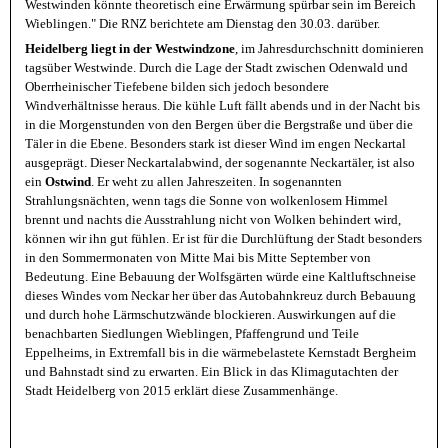
Westwinden könnte theoretisch eine Erwärmung spürbar sein im Bereich
Wieblingen." Die RNZ berichtete am Dienstag den 30.03. darüber.
Heidelberg liegt in der Westwindzone
, im Jahresdurchschnitt dominieren
tagsüber Westwinde. Durch die Lage der Stadt zwischen Odenwald und
Oberrheinischer Tiefebene bilden sich jedoch besondere
Windverhältnisse heraus. Die kühle Luft fällt abends und in der Nacht bis
in die Morgenstunden von den Bergen über die Bergstraße und über die
Täler in die Ebene. Besonders stark ist dieser Wind im engen Neckartal
ausgeprägt. Dieser Neckartalabwind, der sogenannte Neckartäler, ist also
ein
Ostwind
. Er weht zu allen Jahreszeiten. In sogenannten
Strahlungsnächten, wenn tags die Sonne von wolkenlosem Himmel
brennt und nachts die Ausstrahlung nicht von Wolken behindert wird,
können wir ihn gut fühlen. Er ist für die Durchlüftung der Stadt besonders
in den Sommermonaten von Mitte Mai bis Mitte September von
Bedeutung. Eine Bebauung der Wolfsgärten würde eine Kaltluftschneise
dieses Windes vom Neckar her über das Autobahnkreuz durch Bebauung
und durch hohe Lärmschutzwände blockieren. Auswirkungen auf die
benachbarten Siedlungen Wieblingen, Pfaffengrund und Teile
Eppelheims, in Extremfall bis in die wärmebelastete Kernstadt Bergheim
und Bahnstadt sind zu erwarten. Ein Blick in das Klimagutachten der
Stadt Heidelberg von 2015 erklärt diese Zusammenhänge.