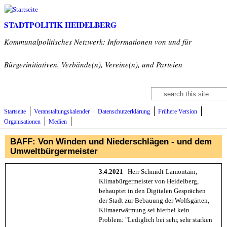
Direkt zum Inhalt
STADTPOLITIK HEIDELBERG
Kommunalpolitisches Netzwerk: Informationen von und für
Bürgerinitiativen, Verbände(n), Vereine(n), und Parteien
Suche
Suchformular
Startseite
Veranstaltungskalender
Datenschutzerklärung
Frühere Version
Organisationen
Medien
BAFF: Von Winden und Niederschlägen - und dem
Umweltbürgermeister
3.4.2021
Herr Schmidt-Lamontain,
Klimabürgermeister von Heidelberg,
behauptet in den Digitalen Gesprächen
der Stadt zur Bebauung der Wolfsgärten,
Klimaerwärmung sei hierbei kein
Problem: "Lediglich bei sehr, sehr starken