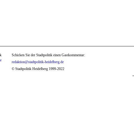
k
Schicken Sie der Stadtpolitik einen Gastkommentar:
te
redaktion@stadtpolitik-heidelberg.de
© Stadtpolitik Heidelberg 1999-2022