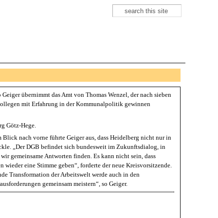
Suche
Suchformular
ko Geiger übernimmt das Amt von Thomas Wenzel, der nach sieben
 Kollegen mit Erfahrung in der Kommunalpolitik gewinnen
örg Götz-Hege.
lick nach vorne führte Geiger aus, dass Heidelberg nicht nur in
ickle. „Der DGB befindet sich bundesweit im Zukunftsdialog, in
wir gemeinsame Antworten finden. Es kann nicht sein, dass
en wieder eine Stimme geben“, forderte der neue Kreisvorsitzende.
nde Transformation der Arbeitswelt werde auch in den
erausforderungen gemeinsam meistern“, so Geiger.