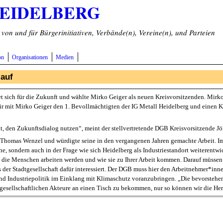
HEIDELBERG
on und für Bürgerinitiativen, Verbände(n), Vereine(n), und Parteien
on
Organisationen
Medien
 auf
 sich für die Zukunft und wählte Mirko Geiger als neuen Kreisvorsitzenden. Mir
 wir mit Mirko Geiger den 1. Bevollmächtigten der IG Metall Heidelberg und einen
eit, den Zukunftsdialog nutzen“, meint der stellvertretende DGB Kreisvorsitzende J
Thomas Wenzel und würdigte seine in den vergangenen Jahren gemachte Arbeit. Im B
e, sondern auch in der Frage wie sich Heidelberg als Industriestandort weiterentw
 die Menschen arbeiten werden und wie sie zu Ihrer Arbeit kommen. Darauf müssen 
s der Stadtgesellschaft dafür interessiert. Der DGB muss hier den Arbeitnehmer*inn
und Industriepolitik im Einklang mit Klimaschutz voranzubringen. „Die bevorstehe
e gesellschaftlichen Akteure an einen Tisch zu bekommen, nur so können wir die H