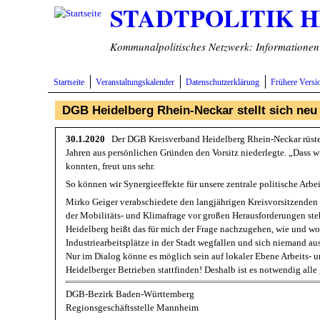
STADTPOLITIK 
Direkt zum Inhalt
Kommunalpolitisches Netzwerk: Informationen v
Startseite
Veranstaltungskalender
Datenschutzerklärung
Frühere Versi
DGB Heidelberg Rhein-Neckar stellt sich neu
30.1.2020
Der DGB Kreisverband Heidelberg Rhein-Neckar rüstet
Jahren aus persönlichen Gründen den Vorsitz niederlegte. „Dass
konnten, freut uns sehr.
So können wir Synergieeffekte für unsere zentrale politische Arb
Mirko Geiger verabschiedete den langjährigen Kreisvorsitzenden 
der Mobilitäts- und Klimafrage vor großen Herausforderungen steh
Heidelberg heißt das für mich der Frage nachzugehen, wie und wo
Industriearbeitsplätze in der Stadt wegfallen und sich niemand au
Nur im Dialog könne es möglich sein auf lokaler Ebene Arbeits- 
Heidelberger Betrieben stattfinden! Deshalb ist es notwendig all
DGB-Bezirk Baden-Württemberg
Regionsgeschäftsstelle Mannheim