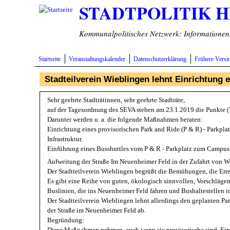
STADTPOLITIK 
Direkt zum Inhalt
Kommunalpolitisches Netzwerk: Informationen v
Startseite
Veranstaltungskalender
Datenschutzerklärung
Frühere Versi
Stadteilverein Wieblingen lehnt Einrichtung
Sehr geehrte Stadträtinnen, sehr geehrte Stadträte,
auf der Tagesordnung des SEVA stehen am 23.1.2019 die Punkte (
Darunter werden u. a. die folgende Maßnahmen beraten:
Einrichtung eines provisorischen Park and Ride (P & R) - Parkp
Infrastruktur.
Einführung eines Busshuttles vom P & R - Parkplatz zum Campu
Aufweitung der Straße Im Neuenheimer Feld in der Zufahrt von We
Der Stadtteilverein Wieblingen begrüßt die Bemühungen, die Erre
Es gibt eine Reihe von guten, ökologisch sinnvollen, Vorschlägen
Buslinien, die ins Neuenheimer Feld fahren und Bushaltestellen 
Der Stadtteilverein Wieblingen lehnt allerdings den geplanten P
der Straße im Neuenheimer Feld ab.
Begründung:
Diese Maßnahmen nehmen, auch wenn sie provisorische sind, Einfl