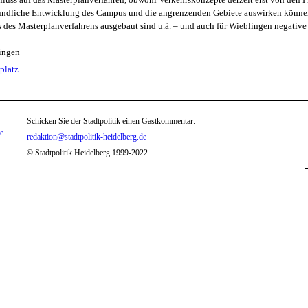
freundliche Entwicklung des Campus und die angrenzenden Gebiete auswirken könn
 des Masterplanverfahrens ausgebaut sind u.ä. – und auch für Wieblingen negative
lingen
platz
Schicken Sie der Stadtpolitik einen Gastkommentar:
te
redaktion@stadtpolitik-heidelberg.de
© Stadtpolitik Heidelberg 1999-2022