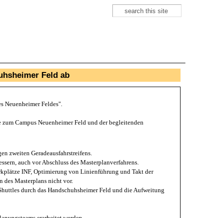
Suche
Suchformular
huhsheimer Feld ab
es Neuenheimer Feldes".
sse zum Campus Neuenheimer Feld und der begleitenden
en zweiten Geradeausfahrstreifens.
ssern, auch vor Abschluss des Masterplanverfahrens.
Parkplätze INF, Optimierung von Linienführung und Takt der
 des Masterplans nicht vor.
s-Shuttles durch das Handschuhsheimer Feld und die Aufweitung
lanungsteams erarbeitet werden.