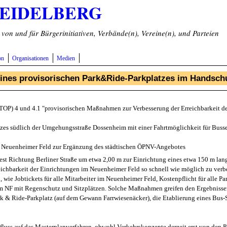
HEIDELBERG
on und für Bürgerinitiativen, Verbände(n), Vereine(n), und Parteien
on
Organisationen
Medien
 eines provisorischen Park&Ride-Parkplatzes im Handsc
TOP) 4 und 4.1 "provisorischen Maßnahmen zur Verbesserung der Erreichbarkeit d
latzes südlich der Umgehungsstraße Dossenheim mit einer Fahrtmöglichkeit für Bu
s Neuenheimer Feld zur Ergänzung des städtischen ÖPNV-Angebotes
st Richtung Berliner Straße um etwa 2,00 m zur Einrichtung eines etwa 150 m lang
ichbarkeit der Einrichtungen im Neuenheimer Feld so schnell wie möglich zu verbe
, wie Jobtickets für alle Mitarbeiter im Neuenheimer Feld, Kostenpflicht für alle 
im NF mit Regenschutz und Sitzplätzen. Solche Maßnahmen greifen den Ergebnissen
ark & Ride-Parkplatz (auf dem Gewann Farrwiesenäcker), die Etablierung eines Bu
uss auf das Masterplanverfahren, obwohl Verkehrskonzepte derzeit erst von den P