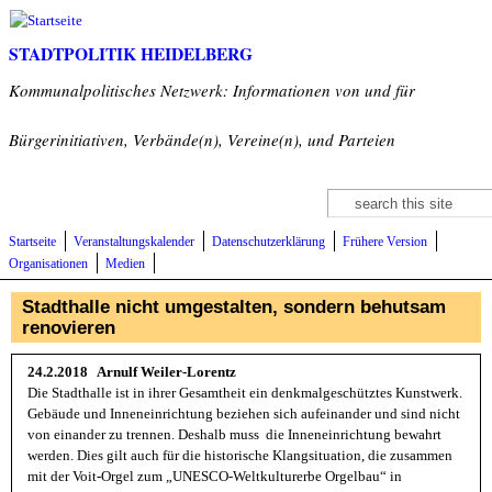
Direkt zum Inhalt
STADTPOLITIK HEIDELBERG
Kommunalpolitisches Netzwerk: Informationen von und für
Bürgerinitiativen, Verbände(n), Vereine(n), und Parteien
Suche
Suchformular
Startseite
Veranstaltungskalender
Datenschutzerklärung
Frühere Version
Organisationen
Medien
Stadthalle nicht umgestalten, sondern behutsam
renovieren
24.2.2018 Arnulf Weiler-Lorentz
Die Stadthalle ist in ihrer Gesamtheit ein denkmalgeschütztes Kunstwerk.
Gebäude und Inneneinrichtung beziehen sich aufeinander und sind nicht
von einander zu trennen. Deshalb muss die Inneneinrichtung bewahrt
werden. Dies gilt auch für die historische Klangsituation, die zusammen
mit der Voit-Orgel zum „UNESCO-Weltkulturerbe Orgelbau“ in