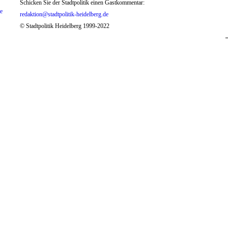
Schicken Sie der Stadtpolitik einen Gastkommentar:
te
redaktion@stadtpolitik-heidelberg.de
© Stadtpolitik Heidelberg 1999-2022