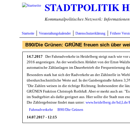
STADTPOLITIK 
Direkt zum Inhalt
Kommunalpolitisches Netzwerk: Informationen v
Startseite
Veranstaltungskalender
Datenschutzerklärung
Frühere Versi
B90/Die Grünen: GRÜNE freuen sich über we
14.7.2017
Der Fahrradverkehr in Heidelberg steigt nach wie vor 
2016 angestiegen. An der westlichen Abfahrt von der Ernst-Walzb
automatische Zählanlagen im Dauerbetrieb die Frequentierung dur
Besonders stark hat sich der Radverkehr an der Zählstelle in Wie
überdurchschnittliche Werte auf. In der Gaisbergstraße fuhren 3,5
"Die Zahlen weisen in die richtige Richtung. Insbesondere die lä
GRÜNEN Fraktion Christoph Rothfuß. Aber er merkt auch an: "Es g
im Stadtgebiet als dafür geeignet aus. Hier sollte die Stadt nun 
Die Zählergebnisse findet man unter:
www.heidelberg.de/hd,Lde/
Fahrradverkehr
B90/Die Grünen
14.07.2017 - 12:15