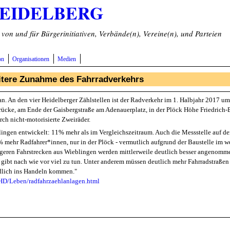
HEIDELBERG
on und für Bürgerinitiativen, Verbände(n), Vereine(n), und Parteien
on
Organisationen
Medien
itere Zunahme des Fahrradverkehrs
an. An den vier Heidelberger Zählstellen ist der Radverkehr im 1. Halbjahr 2017 u
rücke, am Ende der Gaisbergstraße am Adenauerplatz, in der Plöck Höhe Friedrich-
ch nicht-motorisierte Zweiräder.
blingen entwickelt: 11% mehr als im Vergleichszeitraum. Auch die Messstelle auf d
% mehr Radfahrer*innen, nur in der Plöck - vermutlich aufgrund der Baustelle im we
ngeren Fahrstrecken aus Wieblingen werden mittlerweile deutlich besser angenommen
ibt nach wie vor viel zu tun. Unter anderem müssen deutlich mehr Fahrradstraßen
endlich ins Handeln kommen."
HD/Leben/radfahrzaehlanlagen.html